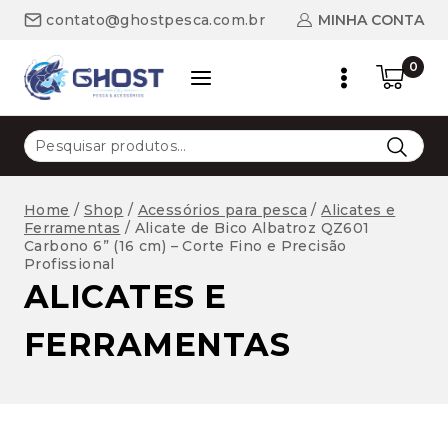
Skip
MINHA CONTA
contato@ghostpesca.com.br
to
content
0
Pesquisar
por:
Home
/
Shop
/
Acessórios para pesca
/
Alicates e
Ferramentas
/
Alicate de Bico Albatroz QZ601
Carbono 6” (16 cm) – Corte Fino e Precisão
Profissional
ALICATES E
FERRAMENTAS