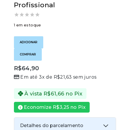
Profissional
0
1 em estoque
out
of
Alicate
5
de
ADICIONAR
Bico
Albatroz
COMPRAR
QZ601
Carbono
6”
R$
64,90
(16
Em até 3x de
R$
21,63
sem juros
cm)
–
Corte
Fino
À vista
R$
61,66
no Pix
e
Precisão
Economize
R$
3,25
no Pix
Profissional
quantidade
Detalhes do parcelamento