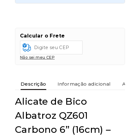
Transferências:
Pix:
R$
61,66
Aprovação imediata
Calcular o Frete
Economize
R$
3,25
no Pix
Cartões de crédito:
Não sei meu CEP
Aprovação imediata
Descrição
Informação adicional
Avaliaç
Alicate de Bico
Cartões de débito:
Aprovação imediata
Albatroz QZ601
Carbono 6” (16cm) –