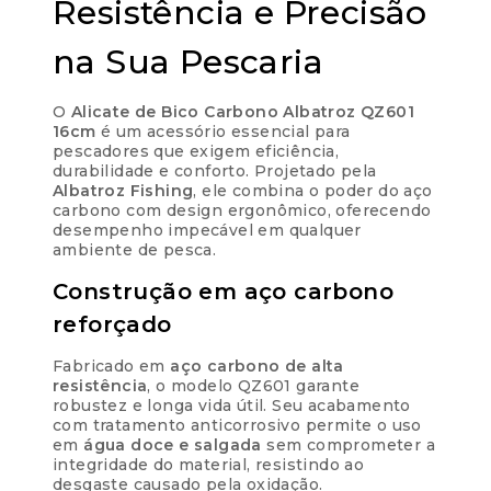
Resistência e Precisão
Cobranças:
na Sua Pescaria
Boleto bancário:
R$
64,90
Ao finalizar sua compra você receberá os
O
Alicate de Bico Carbono Albatroz QZ601
detalhes para realizar o pagamento.
16cm
é um acessório essencial para
pescadores que exigem eficiência,
durabilidade e conforto. Projetado pela
Albatroz Fishing
, ele combina o poder do aço
carbono com design ergonômico, oferecendo
desempenho impecável em qualquer
Parcelas:
ambiente de pesca.
1x de
R$
64,90
Construção em aço carbono
R$
64,90
sem juros
reforçado
2x de
R$
32,45
R$
64,90
Fabricado em
aço carbono de alta
sem juros
resistência
, o modelo QZ601 garante
robustez e longa vida útil. Seu acabamento
3x de
R$
21,63
com tratamento anticorrosivo permite o uso
R$
64,89
em
água doce e salgada
sem comprometer a
sem juros
integridade do material, resistindo ao
desgaste causado pela oxidação.