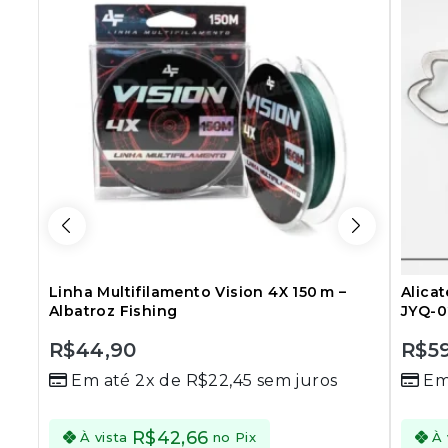
Linha Multifilamento Vision 4X 150 m –
Alica
Albatroz Fishing
JYQ-0
R$
44,90
R$
5
0
0
Em até 2x de
R$
22,45
sem juros
Em
out
out
of
of
5
5
R$
42,66
À vista
no Pix
À 