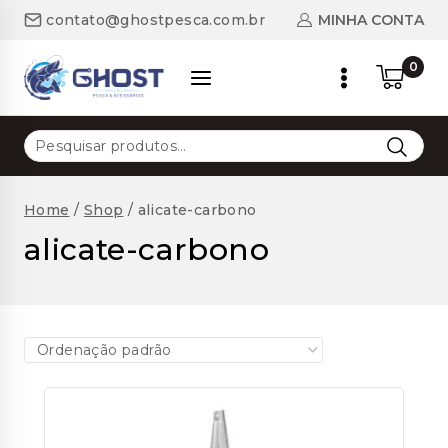
Skip
MINHA CONTA
contato@ghostpesca.com.br
to
content
0
Pesquisar
por:
Home
/
Shop
/
alicate-carbono
alicate-carbono