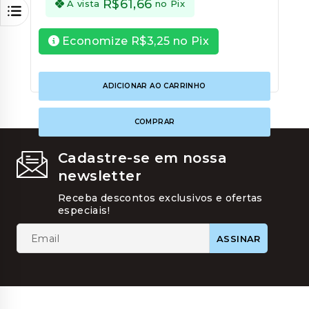
R$
61,66
À vista
no Pix
Economize
R$
3,25
no Pix
ADICIONAR AO CARRINHO
COMPRAR
Cadastre-se em nossa
newsletter
Receba descontos exclusivos e ofertas
especiais!