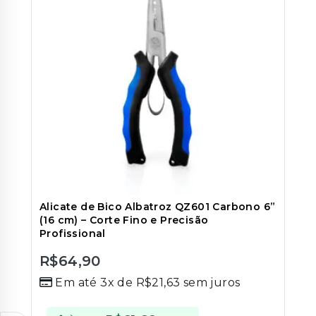
Alicate de Bico Albatroz QZ601 Carbono 6”
(16 cm) – Corte Fino e Precisão
Profissional
R$
64,90
0
Em até 3x de
R$
21,63
sem juros
out
of
5