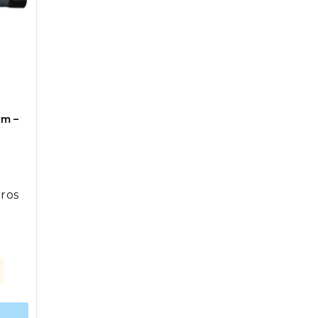
2m –
ros