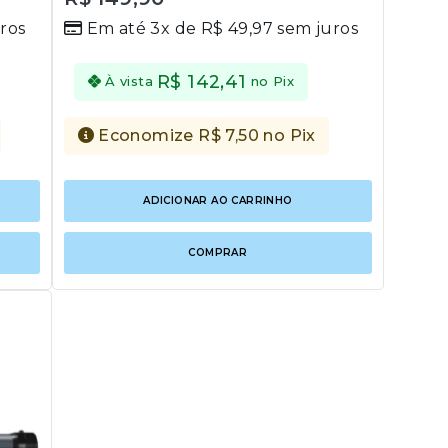
out
ros
Em até 3x de
R$
49,97
sem juros
of
5
R$
142,41
À vista
no Pix
Economize
R$
7,50
no Pix
ADICIONAR AO CARRINHO
COMPRAR