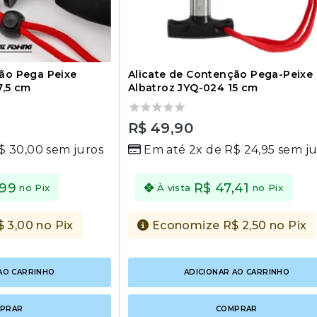
ão Pega Peixe
Alicate de Contenção Pega-Peixe
7,5 cm
Albatroz JYQ-024 15 cm
0
R$
49,90
out
$
30,00
sem juros
Em até 2x de
R$
24,95
sem ju
of
5
,99
R$
47,41
no Pix
À vista
no Pix
$
3,00
no Pix
Economize
R$
2,50
no Pix
AO CARRINHO
ADICIONAR AO CARRINHO
PRAR
COMPRAR