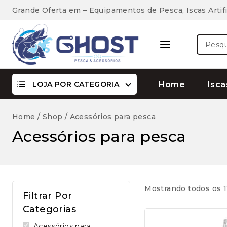
Skip
Grande Oferta em – Equipamentos de Pesca, Iscas Artifi
to
content
Pesquis
por:
LOJA POR CATEGORIA
Home
Isca
Home
/
Shop
/
Acessórios para pesca
Acessórios para pesca
Mostrando todos os 1
Filtrar Por
Categorias
Acessórios para