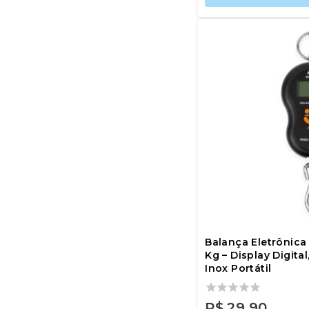
Balança Eletrônica
Kg – Display Digita
Inox Portátil
0
R$
29,90