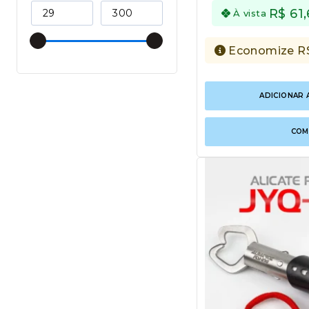
R$
61
À vista
Economize
R
ADICIONAR 
COM