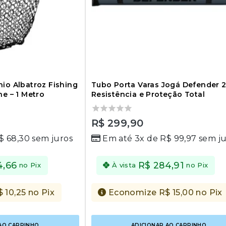
io Albatroz Fishing
Tubo Porta Varas Jogá Defender 
ne – 1 Metro
Resistência e Proteção Total
0
R$
299,90
out
$
68,30
sem juros
Em até 3x de
R$
99,97
sem ju
of
5
4,66
R$
284,91
no Pix
À vista
no Pix
$
10,25
no Pix
Economize
R$
15,00
no Pix
AO CARRINHO
ADICIONAR AO CARRINHO