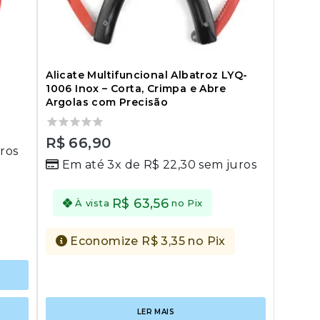
Alicate Multifuncional Albatroz LYQ-
1006 Inox – Corta, Crimpa e Abre
Argolas com Precisão
0
R$
66,90
ros
out
Em até 3x de
R$
22,30
sem juros
of
5
R$
63,56
À vista
no Pix
Economize
R$
3,35
no Pix
LER MAIS