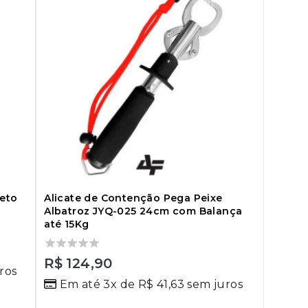
reto
Alicate de Contenção Pega Peixe
Albatroz JYQ-025 24cm com Balança
até 15Kg
0
R$
124,90
ros
out
Em até 3x de
R$
41,63
sem juros
of
5