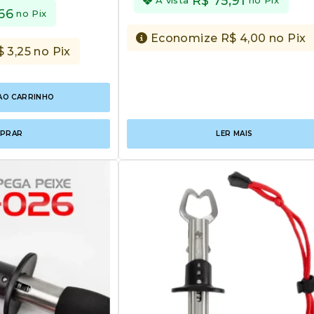
R$
75,91
,66
no Pix
Economize
R$
4,00
no Pix
$
3,25
no Pix
AO CARRINHO
PRAR
LER MAIS