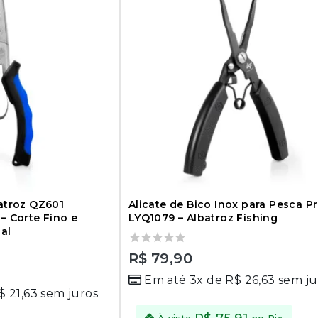
batroz QZ601
Alicate de Bico Inox para Pesca P
– Corte Fino e
LYQ1079 – Albatroz Fishing
al
0
R$
79,90
out
Em até 3x de
R$
26,63
sem ju
of
$
21,63
sem juros
5
À vista
no Pix