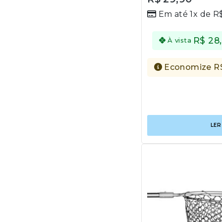
out
Em até 1x de
R
of
5
R$
28
À vista
Economize
R
LER