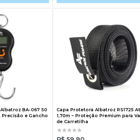
 Albatroz BA-067 50
Capa Protetora Albatroz RS1725 A
l, Precisão e Gancho
1,70m – Proteção Premium para Va
de Carretilha
0
R$
59,90