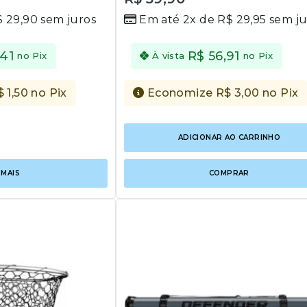
out
$
29,90
sem juros
Em até 2x de
R$
29,95
sem ju
of
5
,41
R$
56,91
no Pix
À vista
no Pix
$
1,50
no Pix
Economize
R$
3,00
no Pix
ADICIONAR AO CARRINHO
 MAIS
COMPRAR