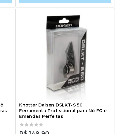
té
Knotter Daisen DSLKT-S 50 –
ras
Ferramenta Profissional para Nó FG e
Emendas Perfeitas
0
R$
149,90