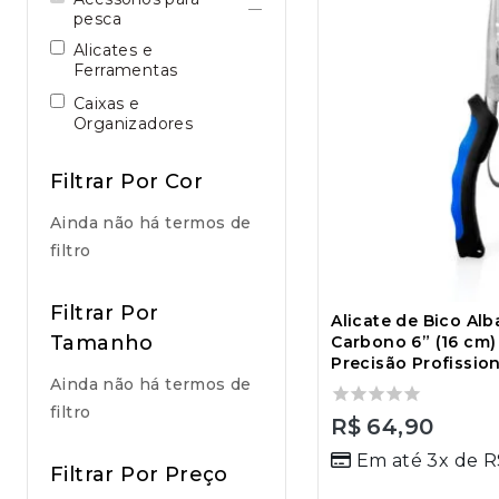
pesca
Alicates e
Ferramentas
Caixas e
Organizadores
Filtrar Por Cor
Ainda não há termos de
filtro
Filtrar Por
Alicate de Bico Al
Tamanho
Carbono 6” (16 cm) 
Precisão Profission
Ainda não há termos de
filtro
0
R$
64,90
out
Em até 3x de
R
of
Filtrar Por Preço
5