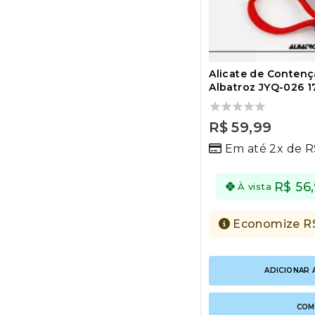
Alicate de Contenç
Albatroz JYQ-026 1
0
R$
59,99
out
Em até 2x de
R
of
5
R$
56
À vista
Economize
R
ADICIONAR 
COM