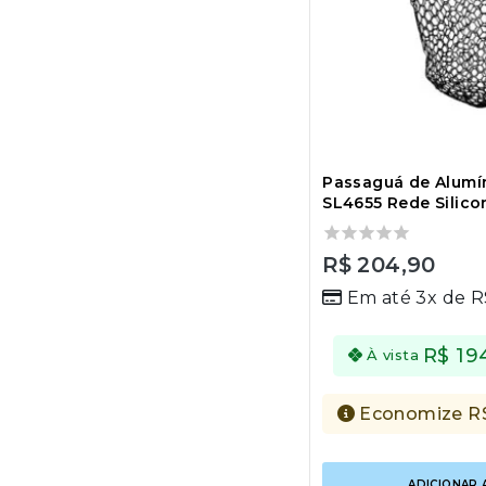
Passaguá de Alumín
SL4655 Rede Silico
0
R$
204,90
out
Em até 3x de
R
of
5
R$
19
À vista
Economize
R
ADICIONAR 