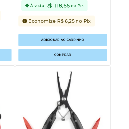
R$
118,66
À vista
no Pix
Economize
R$
6,25
no Pix
ADICIONAR AO CARRINHO
COMPRAR