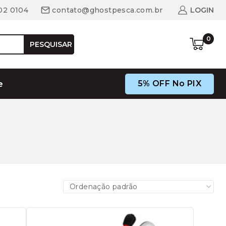
02 0104
contato@ghostpesca.com.br
LOGIN
0
PESQUISAR
5% OFF No PIX
e