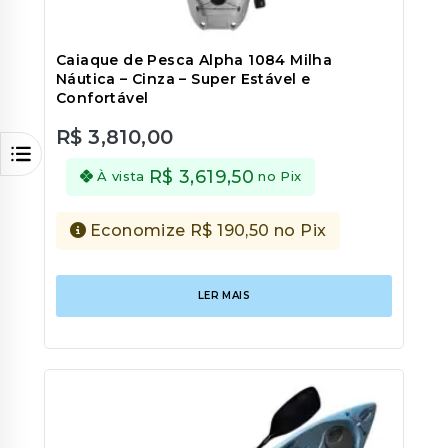
Caiaque de Pesca Alpha 1084 Milha
Náutica – Cinza – Super Estável e
Confortável
R$
3,810,00
0
out
R$
3,619,50
À vista
no Pix
of
5
Economize
R$
190,50
no Pix
LER MAIS