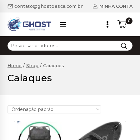
Skip
MINHA CONTA
contato@ghostpesca.com.br
to
content
0
Pesquisar
por:
Home
/
Shop
/
Caiaques
Caiaques