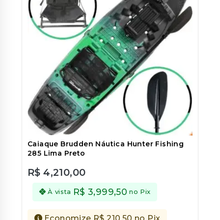
Caiaque Brudden Náutica Hunter Fishing
285 Lima Preto
R$
4,210,00
0
out
R$
3,999,50
À vista
no Pix
of
5
Economize
R$
210,50
no Pix