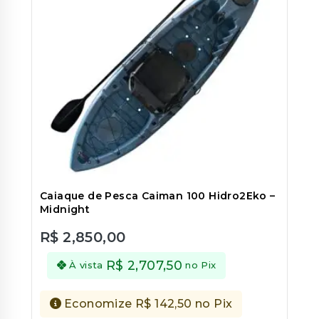
Caiaque de Pesca Caiman 100 Hidro2Eko –
Midnight
R$
2,850,00
0
out
R$
2,707,50
À vista
no Pix
of
5
Economize
R$
142,50
no Pix