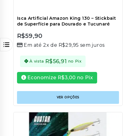
Isca Artificial Amazon King 130 – Stickbait
de Superfície para Dourado e Tucunaré
R$
59,90
0
Em até 2x de
R$
29,95
sem juros
out
of
5
R$
56,91
À vista
no Pix
Economize
R$
3,00
no Pix
Este
VER OPÇÕES
produt
tem
várias
variant
As
opções
podem