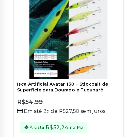
ser
escolhi
na
página
do
produt
Isca Artificial Avatar 130 – Stickbait de
Superfície para Dourado e Tucunaré
R$
54,99
0
Em até 2x de
R$
27,50
sem juros
out
of
5
R$
52,24
À vista
no Pix