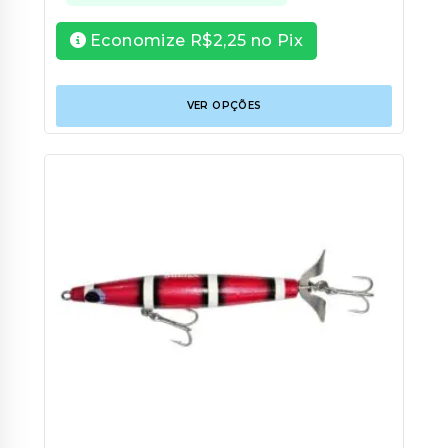
Economize
R$
2,25
no Pix
Este
VER OPÇÕES
produt
tem
várias
variant
As
opções
podem
ser
escolhi
na
página
do
produt