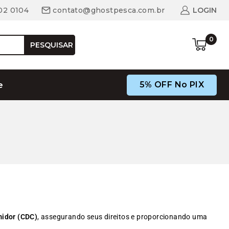
02 0104
contato@ghostpesca.com.br
LOGIN
0
PESQUISAR
5% OFF No PIX
e
idor (CDC)
, assegurando seus direitos e proporcionando uma