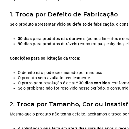
1.
Troca por Defeito de Fabricação
Se o produto apresentar
vício ou defeito de fabricação
, o cons
30 dias
para produtos não duráveis (como alimentos e cos
90 dias
para produtos duráveis (como roupas, calçados, ele
Condições para solicitação da troca:
O defeito não pode ser causado por mau uso.
O produto será avaliado tecnicamente.
O prazo para resolução é de até
30 dias corridos
, conform
Se o problema não for resolvido nesse período, o consumid
2.
Troca por Tamanho, Cor ou Insatis
Mesmo que o produto não tenha defeito, aceitamos a troca por
A solicitação seja feita em até
7 dias corridos
após o receb