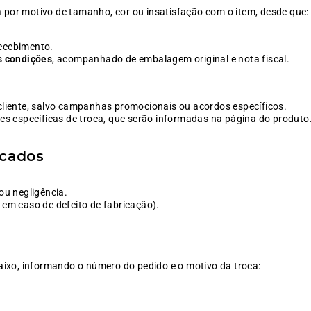
 por motivo de tamanho, cor ou insatisfação com o item, desde que:
ecebimento.
s condições
, acompanhado de embalagem original e nota fiscal.
cliente, salvo campanhas promocionais ou acordos específicos.
 específicas de troca, que serão informadas na página do produto
ocados
.
ou negligência.
 em caso de defeito de fabricação).
baixo, informando o número do pedido e o motivo da troca: