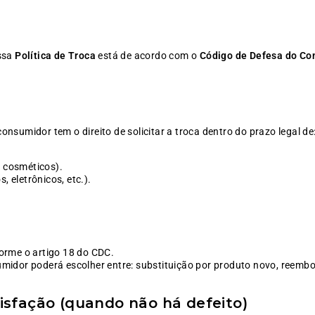
ossa
Política de Troca
está de acordo com o
Código de Defesa do Co
 consumidor tem o direito de solicitar a troca dentro do prazo legal de
 cosméticos).
 eletrônicos, etc.).
forme o artigo 18 do CDC.
umidor poderá escolher entre: substituição por produto novo, reemb
isfação (quando não há defeito)