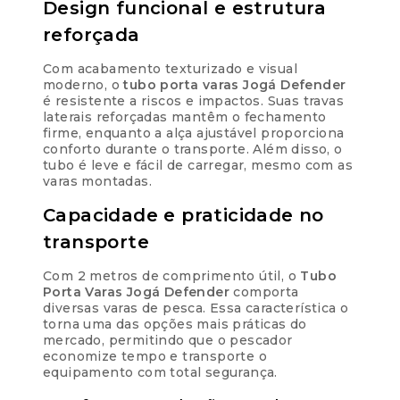
Design funcional e estrutura
10x de
R$
31,79
R$
317,90
reforçada
com juros
Com acabamento texturizado e visual
11x de
R$
29,03
moderno, o
tubo porta varas Jogá Defender
R$
319,33
com juros
é resistente a riscos e impactos. Suas travas
laterais reforçadas mantêm o fechamento
firme, enquanto a alça ajustável proporciona
12x de
R$
26,74
R$
320,88
conforto durante o transporte. Além disso, o
com juros
tubo é leve e fácil de carregar, mesmo com as
varas montadas.
Capacidade e praticidade no
transporte
Com 2 metros de comprimento útil, o
Tubo
Porta Varas Jogá Defender
comporta
diversas varas de pesca. Essa característica o
torna uma das opções mais práticas do
mercado, permitindo que o pescador
economize tempo e transporte o
equipamento com total segurança.