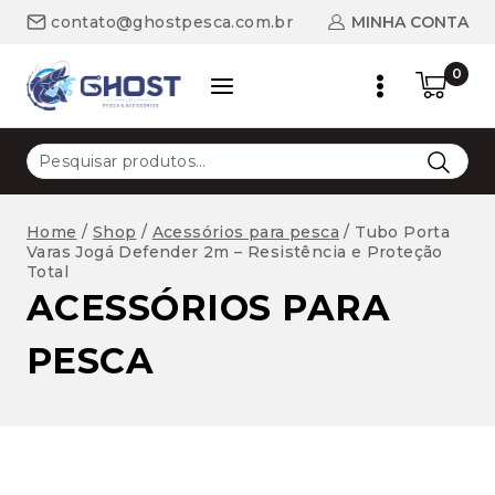
Skip
MINHA CONTA
contato@ghostpesca.com.br
to
content
0
Pesquisar
por:
Home
/
Shop
/
Acessórios para pesca
/
Tubo Porta
Varas Jogá Defender 2m – Resistência e Proteção
Total
ACESSÓRIOS PARA
PESCA