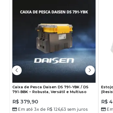
Caixa de Pesca Daisen DS 791-YBK / DS
Estoj
791-BBK – Robusta, Versátil e Multiuso
(Resi
R$
379,90
R$
4
0
0
Em até 3x de
R$
126,63
sem juros
Em
out
out