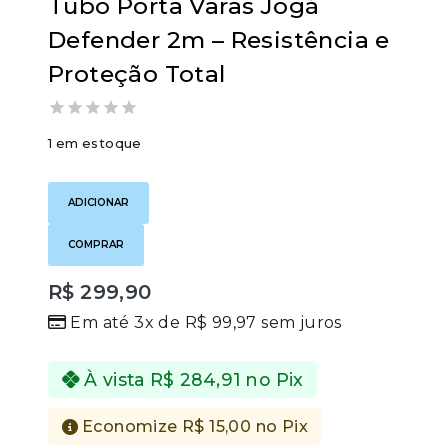
Tubo Porta Varas Jogá
Defender 2m – Resistência e
Proteção Total
0
1 em estoque
out
of
Tubo
5
Porta
ADICIONAR
Varas
Jogá
COMPRAR
Defender
2m
–
R$
299,90
Resistência
Em até 3x de
R$
99,97
sem juros
e
Proteção
Total
quantidade
À vista
R$
284,91
no Pix
Economize
R$
15,00
no Pix