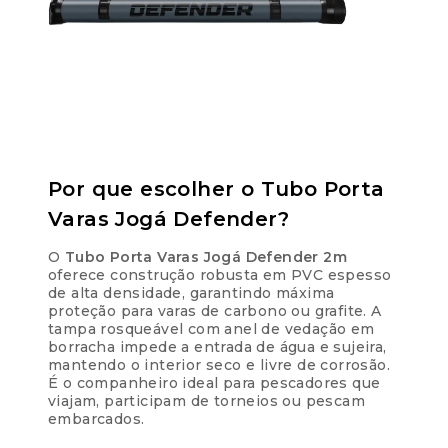
3x de
R$
99,97
R$
299,91
sem juros
4x de
R$
77,22
R$
308,88
com juros
5x de
R$
62,07
R$
310,35
com juros
Por que escolher o Tubo Porta
6x de
R$
51,98
Varas Jogá Defender?
R$
311,88
com juros
O
Tubo Porta Varas Jogá Defender 2m
oferece construção robusta em PVC espesso
7x de
R$
44,77
R$
313,39
de alta densidade, garantindo máxima
com juros
proteção para varas de carbono ou grafite. A
tampa rosqueável com anel de vedação em
8x de
R$
39,36
borracha impede a entrada de água e sujeira,
R$
314,88
com juros
mantendo o interior seco e livre de corrosão.
É o companheiro ideal para pescadores que
viajam, participam de torneios ou pescam
9x de
R$
35,15
R$
316,35
embarcados.
com juros