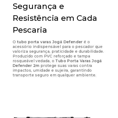
Segurança e
Resistência em Cada
Cobranças:
Pescaria
Boleto bancário:
R$
299,90
Ao finalizar sua compra você receberá os
O
tubo porta varas Jogá Defender
é o
detalhes para realizar o pagamento.
acessório indispensável para o pescador que
valoriza segurança, praticidade e durabilidade.
Produzido com PVC reforçado e tampa
rosqueável vedada, o
Tubo Porta Varas Jogá
Defender 2m
protege suas varas contra
impactos, umidade e sujeira, garantindo
Parcelas:
transporte seguro em qualquer ambiente.
1x de
R$
299,90
sem
R$
299,90
juros
2x de
R$
149,95
R$
299,90
sem juros