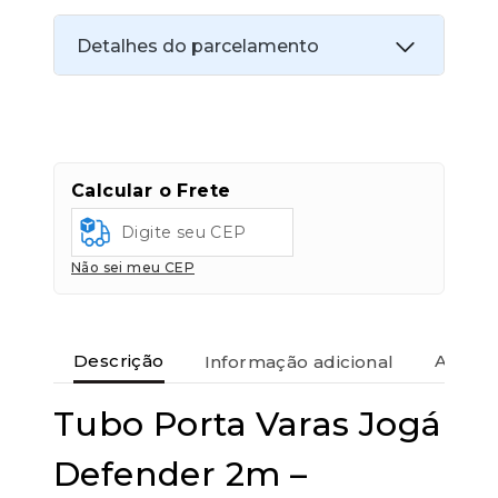
Detalhes do parcelamento
Transferências:
Pix:
R$
284,91
Aprovação imediata
Calcular o Frete
Economize
R$
15,00
no Pix
Cartões de crédito:
Não sei meu CEP
Aprovação imediata
Descrição
Informação adicional
Avaliaç
Tubo Porta Varas Jogá
Cartões de débito:
Aprovação imediata
Defender 2m –