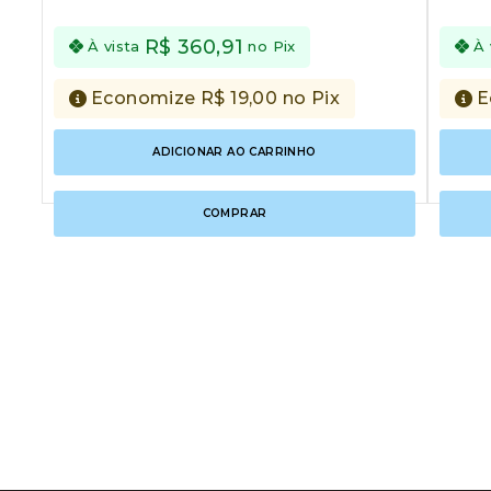
of
of
5
5
R$
360,91
À vista
no Pix
À 
Economize
R$
19,00
no Pix
E
ADICIONAR AO CARRINHO
COMPRAR