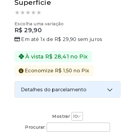
Superfície
0
Escolha uma variação
out
R$
29,90
of
5
Em até 1x de
R$
29,90
sem juros
À vista
R$
28,41
no Pix
Economize
R$
1,50
no Pix
Detalhes do parcelamento
Transferências:
Pix:
R$
28,41
Aprovação imediata
Mostrar
Procurar:
Economize
R$
1,50
no Pix