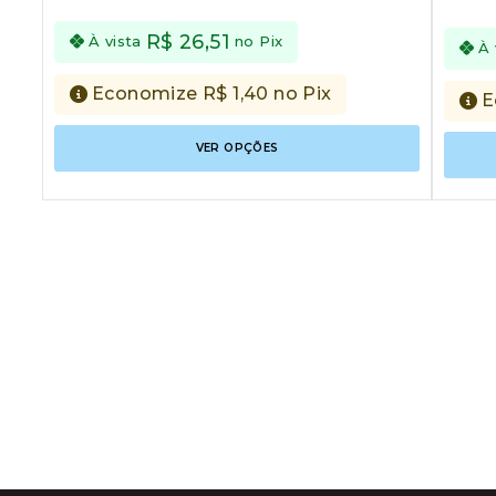
of
of
5
5
R$
26,51
À vista
no Pix
À 
Economize
R$
1,40
no Pix
E
Este
VER OPÇÕES
produto
tem
várias
variantes
As
opções
podem
ser
escolhid
na
página
do
produto