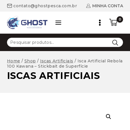
Skip
MINHA CONTA
contato@ghostpesca.com.br
to
content
0
Pesquisar
por:
Home
/
Shop
/
Iscas Artificiais
/
Isca Artificial Rebola
100 Kawana – Stickbait de Superfície
ISCAS ARTIFICIAIS