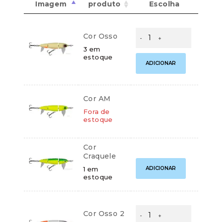
Imagem
produto
Escolha
Cartões de crédito:
Isca
Aprovação imediata
Cor Osso
Artificial
Rebola
3 em
estoque
100
ADICIONAR
Kawana
–
Stickbait
de
Cartões de débito:
Cor AM
Superfície
Aprovação imediata
quantidade
Fora de
estoque
Cor
Craquele
Isca
ADICIONAR
1 em
Artificial
Cobranças:
estoque
Rebola
Boleto bancário:
R$
29,90
100
Kawana
Ao finalizar sua compra você receberá os
–
Isca
detalhes para realizar o pagamento.
Cor Osso 2
Stickbait
Artificial