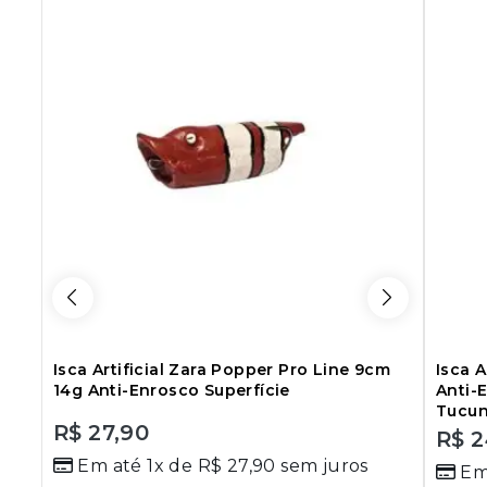
Isca Artificial Zara Popper Pro Line 9cm
Isca A
14g Anti-Enrosco Superfície
Anti-E
Tucun
R$
27,90
R$
2
0
0
Em até 1x de
R$
27,90
sem juros
out
Em
out