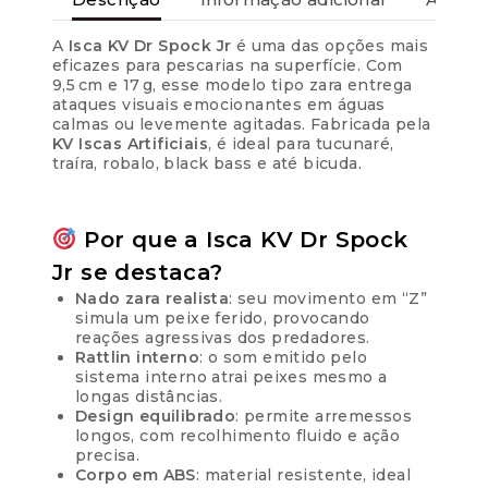
A
Isca KV Dr Spock Jr
é uma das opções mais
eficazes para pescarias na superfície. Com
9,5 cm e 17 g, esse modelo tipo zara entrega
ataques visuais emocionantes em águas
calmas ou levemente agitadas. Fabricada pela
KV Iscas Artificiais
, é ideal para tucunaré,
traíra, robalo, black bass e até bicuda.
Por que a Isca KV Dr Spock
Jr se destaca?
Nado zara realista
: seu movimento em “Z”
simula um peixe ferido, provocando
reações agressivas dos predadores.
Rattlin interno
: o som emitido pelo
sistema interno atrai peixes mesmo a
longas distâncias.
Design equilibrado
: permite arremessos
longos, com recolhimento fluido e ação
precisa.
Corpo em ABS
: material resistente, ideal