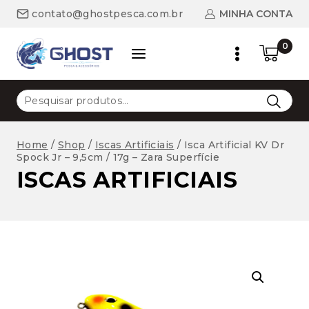
Skip
MINHA CONTA
contato@ghostpesca.com.br
to
content
0
Pesquisar
por:
Home
/
Shop
/
Iscas Artificiais
/
Isca Artificial KV Dr
Spock Jr – 9,5cm / 17g – Zara Superfície
ISCAS ARTIFICIAIS