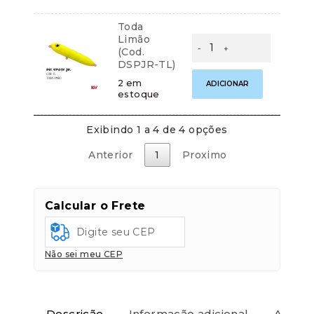
Jr
–
Toda
9,5cm
Limão
/
Isca
Parcelas:
(Cod.
17g
Artificial
DSPJR-TL)
–
KV
1x de
R$
29,90
R$
29,90
Zara
Dr
sem juros
2 em
ADICIONAR
Superfície
Spock
estoque
quantidade
Jr
–
9,5cm
Exibindo 1 a 4 de 4 opções
/
17g
Anterior
1
Proximo
–
Zara
Superfície
quantidade
Calcular o Frete
Não sei meu CEP
Descrição
Informação adicional
Avaliaç