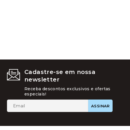
ser
escolhid
na
página
do
produto
Cadastre-se em nossa
newsletter
Receba descontos exclusivos e ofertas
especiais!