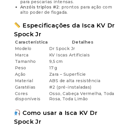
para pescarias intensas.
Anzóis triplos #2
: prontos para ação com
alto poder de fisgada.
Especificações da Isca KV Dr
Spock Jr
Característica
Detalhes
Modelo
Dr Spock Jr
Marca
KV Iscas Artificiais
Tamanho
9,5 cm
Peso
17 g
Ação
Zara – Superfície
Material
ABS de alta resistência
Garatéias
#2 (pré-instaladas)
Cores
Osso, Cabeça Vermelha, Toda
disponíveis
Rosa, Toda Limão
Como usar a Isca KV Dr
Spock Jr