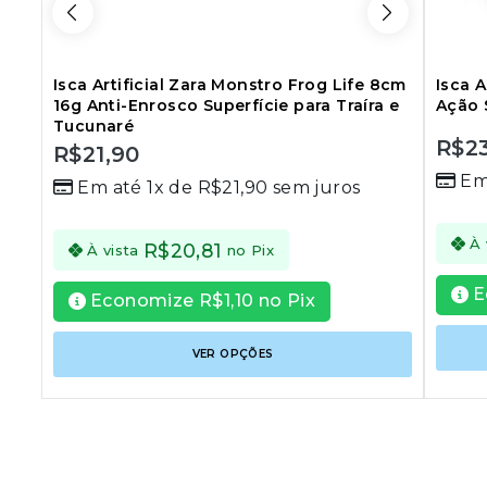
Isca Artificial Zara Monstro Frog Life 8cm
Isca A
16g Anti-Enrosco Superfície para Traíra e
Ação 
Tucunaré
R$
2
R$
21,90
0
0
Em
out
Em até 1x de
R$
21,90
sem juros
out
of
of
5
5
À 
R$
20,81
À vista
no Pix
E
Economize
R$
1,10
no Pix
Este
VER OPÇÕES
produto
tem
várias
variantes
As
opções
podem