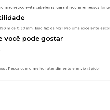
10x de
R$
21,20
com jur
eio magnético evita cabeleiras, garantindo arremessos lon
tilidade
 190 m de 0,30 mm. Isso faz da M21 Pro uma excelente escol
e você pode gostar
a
ost Pesca com o melhor atendimento e envio rápido!