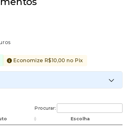
lamentos
uros
Economize
R$
10,00
no Pix
iata
Procurar:
Economize
R$
10,00
no Pix
uto
Escolha