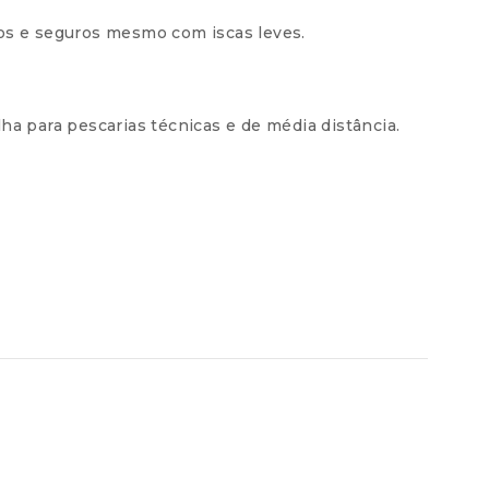
os
R$
212,00
gos e seguros mesmo com iscas leves.
ha para pescarias técnicas e de média distância.