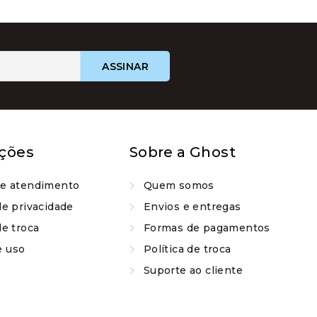
do
do
produto
produto
ções
Sobre a Ghost
de atendimento
Quem somos
de privacidade
Envios e entregas
de troca
Formas de pagamentos
e uso
Política de troca
Suporte ao cliente