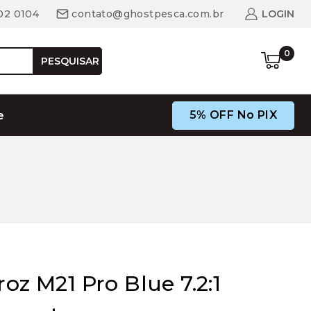
02 0104
contato@ghostpesca.com.br
LOGIN
0
PESQUISAR
5% OFF No PIX
e
roz M21 Pro Blue 7.2:1