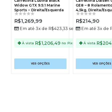
Carretilha Lubina Black
Carretilha Daisen 
Widow GTX 9.5:1 Marine
GE8 – 8 Rolamento
Sports – Direita/Esquerda
4,5kg, Direita/Esq
0
R$
1,269,99
0
R$
214,90
out
out
Em até 3x de
R$
423,33
sem juros
Em até 3x de
of
of
5
5
R$
1,206,49
R$
204
Economize
À vista
no Pix
À vista
R$
63,50
no
Pix
Este
VER OPÇÕES
VER OPÇÕES
produto
tem
várias
variantes.
As
opções
podem
ser
escolhidas
na
página