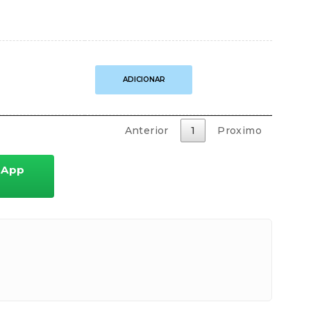
Carretilha
ADICIONAR
Albatroz
M21
Pro
Blue
Anterior
1
Proximo
7.2:1
Drag
9 kg
sApp
6
Rolamentos
quantidade
ceberá os detalhes para realizar o pagamento.