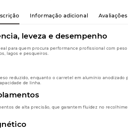
Parcelas:
scrição
Informação adicional
Avaliações 
1x de
R$
199,99
sem jur
2x de
R$
100,00
sem ju
tência, leveza e desempenho
3x de
R$
66,66
sem jur
ideal para quem procura performance profissional com pes
os, lagos e pesqueiros.
4x de
R$
51,49
com jur
5x de
R$
41,39
com jur
peso reduzido, enquanto o carretel em alumínio anodizado p
apacidade de linha.
6x de
R$
34,66
com jur
olamentos
7x de
R$
29,85
com jur
ntos de alta precisão, que garantem fluidez no recolhimento
8x de
R$
26,25
com jur
gnético
9x de
R$
23,44
com jur