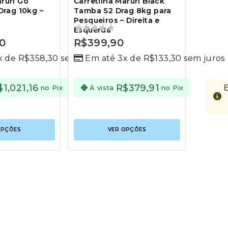
aruri Go
Carretilha Maruri Black
 Drag 10kg –
Tamba S2 Drag 8kg para
Pesqueiros – Direita e
Esquerda
90
0
R$
399,90
out
x de
R$
358,30
sem juros
Em até 3x de
R$
133,30
sem juros
of
5
$
1,021,16
R$
379,91
Economize
no Pix
À vista
no Pix
R$
53,75
no
Pix
Este
Este
OPÇÕES
VER OPÇÕES
produto
produto
tem
tem
várias
várias
variantes.
variantes.
As
As
opções
opções
podem
podem
ser
ser
escolhidas
escolhidas
na
na
página
página