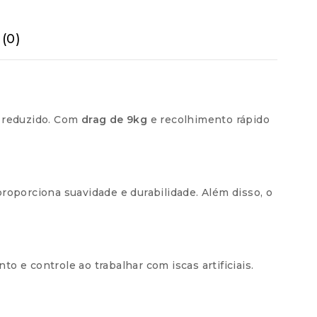
(0)
os
R$
199,99
ros
R$
200,00
os
R$
199,98
o reduzido. Com
drag de 9kg
e recolhimento rápido
os
R$
205,96
os
R$
206,95
roporciona suavidade e durabilidade. Além disso, o
os
R$
207,96
os
R$
208,95
 e controle ao trabalhar com iscas artificiais.
os
R$
210,00
os
R$
210,96