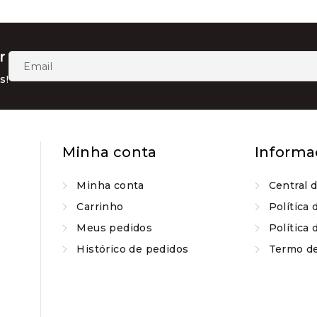
do
produto
r
s!
Minha conta
Informa
Minha conta
Central 
Carrinho
Política 
Meus pedidos
Política 
Histórico de pedidos
Termo d