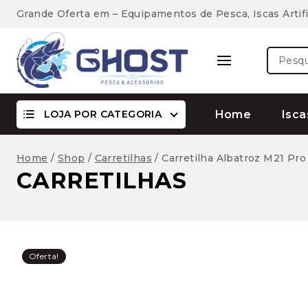
Skip
Grande Oferta em – Equipamentos de Pesca, Iscas Artifi
to
content
Pesquis
por:
LOJA POR CATEGORIA
Home
Isca
Home
/
Shop
/
Carretilhas
/
Carretilha Albatroz M21 Pro
CARRETILHAS
Oferta!