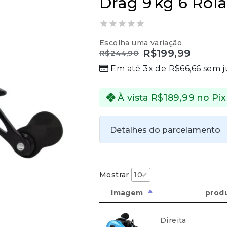
Drag 9 kg 6 Ro
0
Escolha uma variação
out
R$
199,99
R$
244,90
of
5
Em até 3x de
R$
66,66
sem j
À vista
R$
189,99
no Pix
Detalhes do parcelamento
Transferências:
Pix:
R$
189,99
Aprovação imed
Mostrar
Imagem
prod
Direita