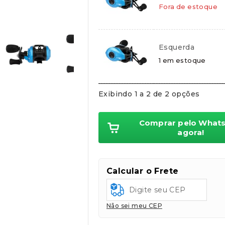
Cartões de crédito:
Fora de estoque
Aprovação imediata
Esquerda
1 em estoque
Cartões de débito:
Aprovação imediata
Exibindo 1 a 2 de 2 opções
Comprar pelo What
agora!
Cobranças:
Boleto bancário:
R$
199,99
Calcular o Frete
Ao finalizar sua compra você re
Não sei meu CEP