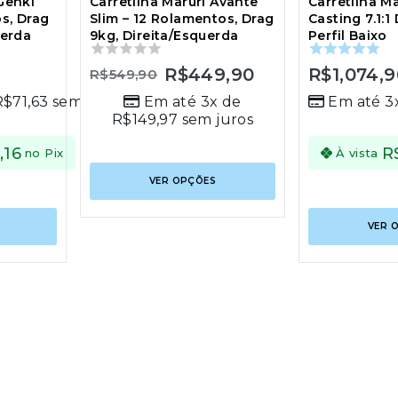
Genki
Carretilha Maruri Avante
Carretilha M
s, Drag
Slim – 12 Rolamentos, Drag
Casting 7.1:1
uerda
9kg, Direita/Esquerda
Perfil Baixo
0
R$
449,90
5.00
R$
1,074,
R$
549,90
out
out of 5
R$
71,63
sem juros
Em até 3x de
Em até 3
of
R$
149,97
sem juros
5
,16
R
Economize
no Pix
À vista
R$
10,75
no
Este
Pix
VER OPÇÕES
produto
tem
Este
várias
VER 
produto
variantes.
tem
As
várias
opções
variantes.
podem
As
ser
opções
escolhidas
podem
na
ser
página
escolhidas
do
na
produto
página