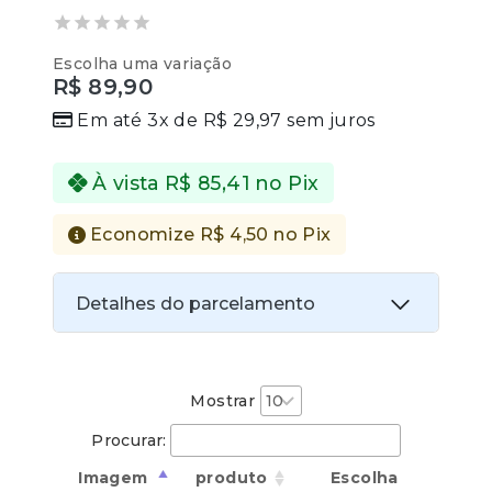
0
Escolha uma variação
out
R$
89,90
of
5
Em até 3x de
R$
29,97
sem juros
À vista
R$
85,41
no Pix
Economize
R$
4,50
no Pix
Detalhes do parcelamento
Transferências:
Pix:
R$
85,41
Aprovação imediata
Mostrar
Procurar:
Economize
R$
4,50
no Pix
Imagem
produto
Escolha