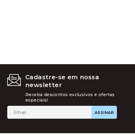
ser
escolhid
na
página
do
produto
Cadastre-se em nossa
newsletter
Receba descontos exclusivos e ofertas
especiais!