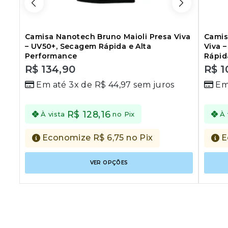
Camisa Nanotech Bruno Maioli Presa Viva
Camis
– UV50+, Secagem Rápida e Alta
Viva 
Performance
Rápid
R$
134,90
R$
1
0
0
Em até 3x de
R$
44,97
sem juros
Em
out
out
of
of
5
5
R$
128,16
À vista
no Pix
À 
Economize
R$
6,75
no Pix
E
Este
VER OPÇÕES
produto
tem
várias
variantes
As
opções
podem