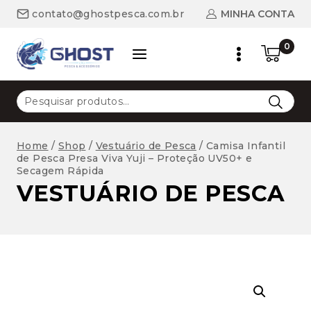
Skip
MINHA CONTA
contato@ghostpesca.com.br
to
content
0
Pesquisar
por:
Home
/
Shop
/
Vestuário de Pesca
/
Camisa Infantil
de Pesca Presa Viva Yuji – Proteção UV50+ e
Secagem Rápida
VESTUÁRIO DE PESCA