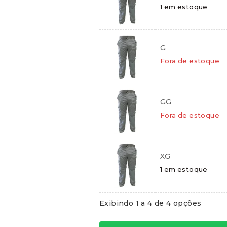
Cartões de crédito:
1 em estoque
Aprovação imediata
G
Fora de estoque
Cartões de débito:
Aprovação imediata
GG
Fora de estoque
Cobranças:
XG
Boleto bancário:
R$
234,90
1 em estoque
Ao finalizar sua compra você re
Exibindo 1 a 4 de 4 opções