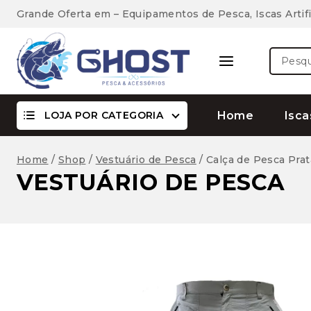
Skip
Grande Oferta em – Equipamentos de Pesca, Iscas Artifi
to
content
Pesquis
por:
LOJA POR CATEGORIA
Home
Isca
Home
/
Shop
/
Vestuário de Pesca
/
Calça de Pesca Prat
VESTUÁRIO DE PESCA