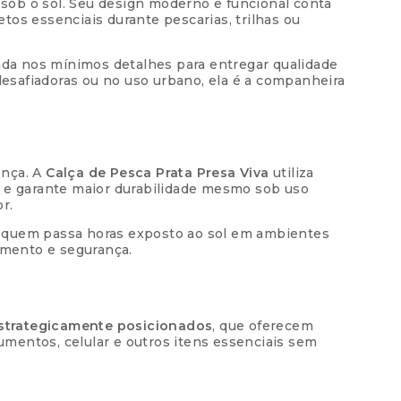
sob o sol. Seu design moderno e funcional conta
etos essenciais durante pescarias, trilhas ou
ros
R$
249,00
etada nos mínimos detalhes para entregar qualidade
os
R$
250,14
esafiadoras ou no uso urbano, ela é a companheira
ros
R$
251,28
ença. A
Calça de Pesca Prata Presa Viva
utiliza
e garante maior durabilidade mesmo sob uso
r.
ara quem passa horas exposto ao sol em ambientes
vimento e segurança.
estrategicamente posicionados
, que oferecem
cumentos, celular e outros itens essenciais sem