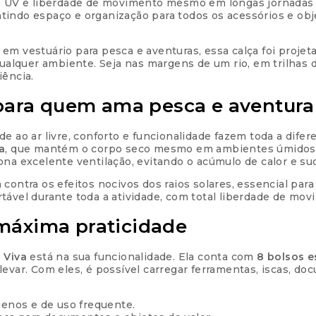
ão UV e liberdade de movimento mesmo em longas jornadas 
ntindo espaço e organização para todos os acessórios e obj
10x de
R$
24,90
com ju
a em vestuário para pesca e aventuras, essa calça foi proj
11x de
R$
22,74
com jur
lquer ambiente. Seja nas margens de um rio, em trilhas d
iência.
12x de
R$
20,94
com ju
ara quem ama pesca e aventura
e ao ar livre, conforto e funcionalidade fazem toda a difer
a
, que mantém o corpo seco mesmo em ambientes úmidos 
ona excelente ventilação, evitando o acúmulo de calor e suo
a contra os efeitos nocivos dos raios solares, essencial p
tável durante toda a atividade, com total liberdade de mo
 máxima praticidade
 Viva
está na sua funcionalidade. Ela conta com
8 bolsos 
evar. Com eles, é possível carregar ferramentas, iscas, do
uenos e de uso frequente.