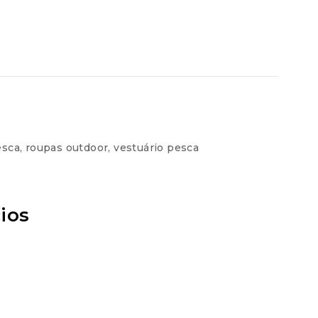
esca
,
roupas outdoor
,
vestuário pesca
ios