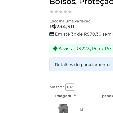
Bolsos, Proteç
0
Escolha uma variação
out
R$
234,90
of
5
Em até 3x de
R$
78,30
sem 
À vista
R$
223,16
no Pix
Detalhes do parcelamento
Transferências:
Pix:
R$
223,16
Aprovação imedi
Mostrar
Imagem
prod
M