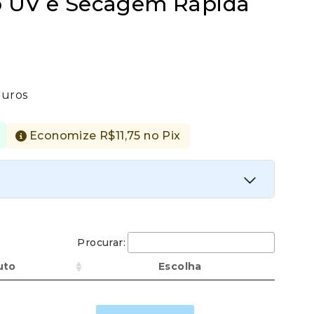
ão UV e Secagem Rápida
juros
Economize
R$
11,75
no Pix
ata
Procurar:
Economize
R$
11,75
no Pix
uto
Escolha
Calça