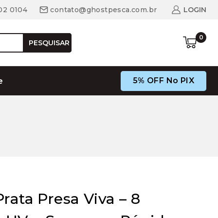
02 0104
contato@ghostpesca.com.br
LOGIN
0
PESQUISAR
5% OFF No PIX
e
rata Presa Viva – 8