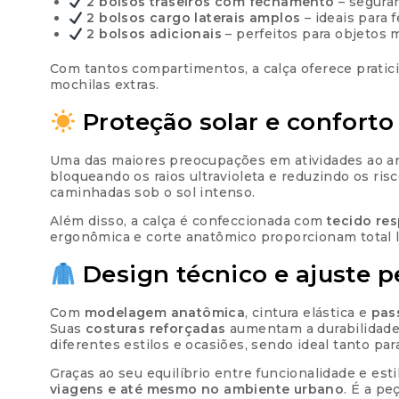
2 bolsos traseiros com fechamento
– seguran
2 bolsos cargo laterais amplos
– ideais para 
2 bolsos adicionais
– perfeitos para objetos 
Com tantos compartimentos, a calça oferece pratic
mochilas extras.
Proteção solar e conforto
Uma das maiores preocupações em atividades ao ar 
bloqueando os raios ultravioleta e reduzindo os ri
caminhadas sob o sol intenso.
Além disso, a calça é confeccionada com
tecido res
ergonômica e corte anatômico proporcionam total l
Design técnico e ajuste p
Com
modelagem anatômica
, cintura elástica e
pas
Suas
costuras reforçadas
aumentam a durabilidade
diferentes estilos e ocasiões, sendo ideal tanto par
Graças ao seu equilíbrio entre funcionalidade e esti
viagens e até mesmo no ambiente urbano
. É a pe