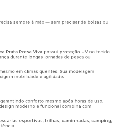
precisa sempre à mão — sem precisar de bolsas ou
ca Prata Presa Viva
possui
proteção UV
no tecido,
rança durante longas jornadas de pesca ou
l, mesmo em climas quentes. Sua modelagem
xigem mobilidade e agilidade.
o, garantindo conforto mesmo após horas de uso.
 design moderno e funcional combina com
escarias esportivas, trilhas, caminhadas, camping,
stência.