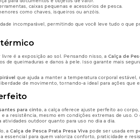
ça para documentos e objetos de valor.
ferramentas, caixas pequenas e acessórios de pesca.
menores como chaves, isqueiros ou anzóis.
idade incomparável, permitindo que você leve tudo o que 
 térmico
livre é a exposição ao sol. Pensando nisso, a
Calça de Pes
scos de queimaduras e danos à pele. Isso garante mais segu
pirável
que ajuda a manter a temperatura corporal estáve
iberdade de movimento, tornando-a ideal para ações que e
erfeito
santes para cinto
, a calça oferece ajuste perfeito ao corp
 e a resistência, mesmo em condições extremas de uso. O
a atividades outdoor quanto para uso no dia a dia.
lo, a
Calça de Pesca Prata Presa Viva
pode ser usada em
p
ça essencial para quem valoriza conforto, praticidade e resi