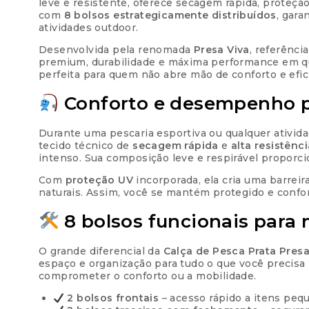
leve e resistente, oferece secagem rápida, proteç
com
8 bolsos estrategicamente distribuídos
, gara
atividades outdoor.
Desenvolvida pela renomada
Presa Viva
, referênci
premium, durabilidade e máxima performance em qua
perfeita para quem não abre mão de conforto e efic
Conforto e desempenho p
Durante uma pescaria esportiva ou qualquer atividad
tecido técnico de
secagem rápida
e
alta resistênci
intenso. Sua composição leve e respirável proporci
Com
proteção UV
incorporada, ela cria uma barreir
naturais. Assim, você se mantém protegido e confor
8 bolsos funcionais para
O grande diferencial da
Calça de Pesca Prata Presa
espaço e organização para tudo o que você precisa l
comprometer o conforto ou a mobilidade.
2 bolsos frontais
– acesso rápido a itens peq