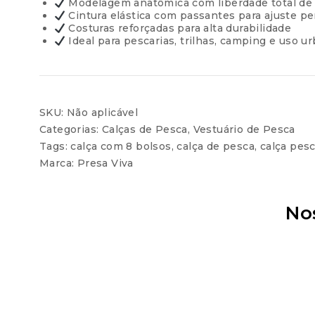
Modelagem anatômica com liberdade total d
Cintura elástica com passantes para ajuste pe
Costuras reforçadas para alta durabilidade
Ideal para pescarias, trilhas, camping e uso u
SKU:
Não aplicável
Categorias:
Calças de Pesca
,
Vestuário de Pesca
Tags:
calça com 8 bolsos
,
calça de pesca
,
calça pesc
Marca:
Presa Viva
No