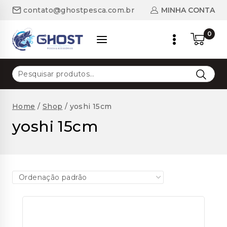
Skip
MINHA CONTA
contato@ghostpesca.com.br
to
content
0
Pesquisar
por:
Home
/
Shop
/
yoshi 15cm
yoshi 15cm