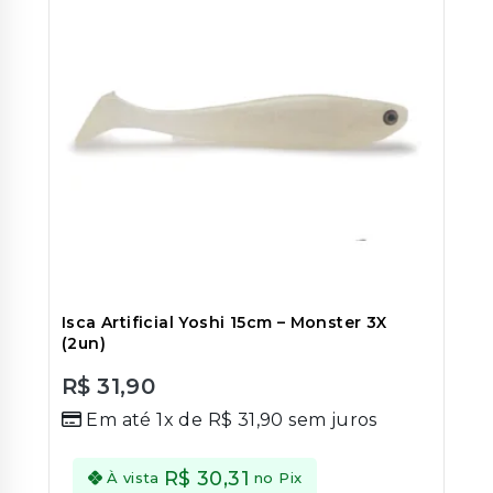
Isca Artificial Yoshi 15cm – Monster 3X
(2un)
R$
31,90
0
Em até 1x de
R$
31,90
sem juros
out
of
5
R$
30,31
À vista
no Pix