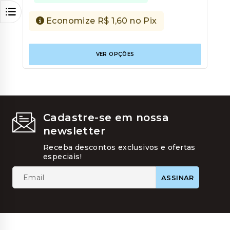
Economize
R$
1,60
no Pix
Este
VER OPÇÕES
produt
tem
várias
variant
As
opções
podem
Cadastre-se em nossa
ser
newsletter
escolhi
na
Receba descontos exclusivos e ofertas
página
especiais!
do
produt