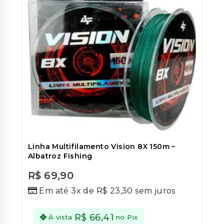
Linha Multifilamento Vision 8X 150m –
Albatroz Fishing
R$
69,90
0
Em até 3x de
R$
23,30
sem juros
out
of
5
R$
66,41
À vista
no Pix