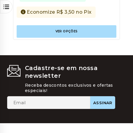
Economize
R$
3,50
no Pix
Este
VER OPÇÕES
produt
tem
várias
variant
As
opções
podem
Cadastre-se em nossa
ser
newsletter
escolhi
na
Receba descontos exclusivos e ofertas
página
especiais!
do
produt