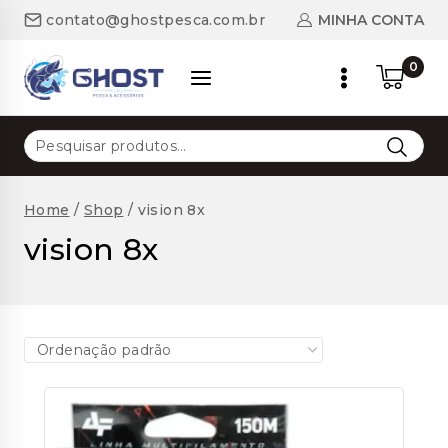
Skip
MINHA CONTA
contato@ghostpesca.com.br
to
content
0
Pesquisar
por:
Home
/
Shop
/
vision 8x
vision 8x