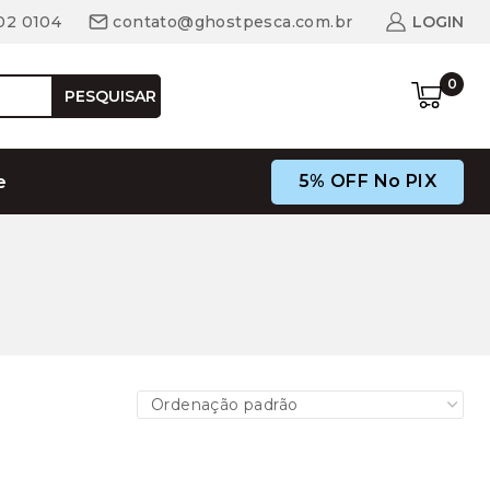
02 0104
contato@ghostpesca.com.br
LOGIN
0
PESQUISAR
5% OFF No PIX
e