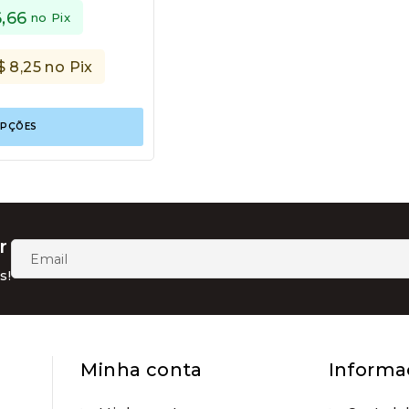
6,66
no Pix
$
8,25
no Pix
Este
OPÇÕES
produto
tem
várias
variantes.
As
opções
podem
r
ser
escolhidas
s!
na
página
do
produto
Minha conta
Informa