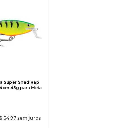
ala Super Shad Rap
 14cm 45g para Meia-
$
54,97
sem juros