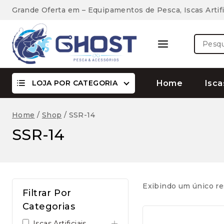
Skip
Grande Oferta em – Equipamentos de Pesca, Iscas Artifi
to
content
Pesquis
por:
LOJA POR CATEGORIA
Home
Isca
Home
/
Shop
/
SSR-14
SSR-14
Exibindo um único re
Filtrar Por
Categorias
Iscas Artificiais