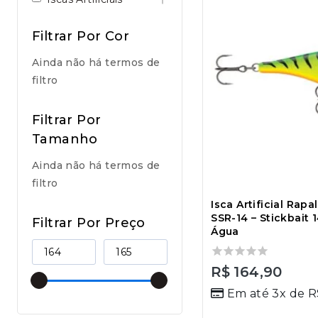
Filtrar Por Cor
Ainda não há termos de
filtro
Filtrar Por
Tamanho
Ainda não há termos de
filtro
Isca Artificial Rap
SSR-14 – Stickbait
Filtrar Por Preço
Água
0
R$
164,90
out
Em até 3x de
R
of
5