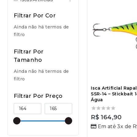
Filtrar Por Cor
Ainda não há termos de
filtro
Filtrar Por
Tamanho
Ainda não há termos de
filtro
Isca Artificial Rap
SSR-14 – Stickbait
Filtrar Por Preço
Água
0
R$
164,90
out
Em até 3x de
R
of
5