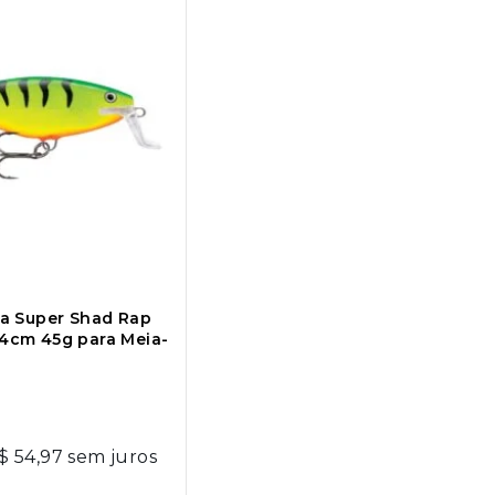
ala Super Shad Rap
 14cm 45g para Meia-
$
54,97
sem juros