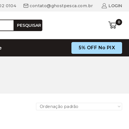
02 0104
contato@ghostpesca.com.br
LOGIN
0
PESQUISAR
5% OFF No PIX
e