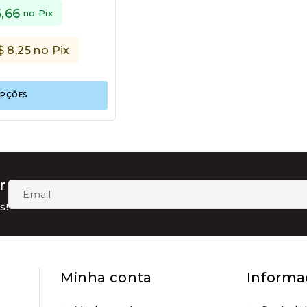
6,66
no Pix
$
8,25
no Pix
Este
OPÇÕES
produto
tem
várias
variantes.
As
opções
podem
r
ser
escolhidas
s!
na
página
do
produto
Minha conta
Informa