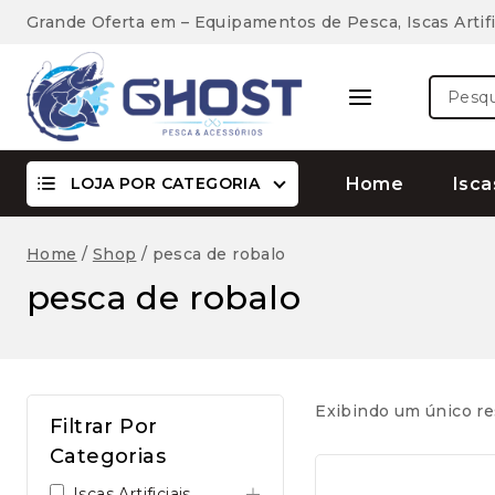
Skip
Grande Oferta em – Equipamentos de Pesca, Iscas Artifi
to
content
Pesquis
por:
LOJA POR CATEGORIA
Home
Isca
Home
/
Shop
/
pesca de robalo
pesca de robalo
Exibindo um único re
Filtrar Por
Categorias
Iscas Artificiais