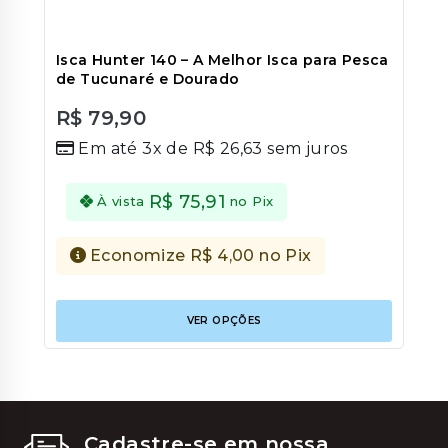
Isca Hunter 140 – A Melhor Isca para Pesca
de Tucunaré e Dourado
R$
79,90
0
Em até 3x de
R$
26,63
sem juros
out
of
5
R$
75,91
À vista
no Pix
Economize
R$
4,00
no Pix
Este
VER OPÇÕES
produt
tem
várias
variant
As
opções
podem
Cadastre-se em nossa