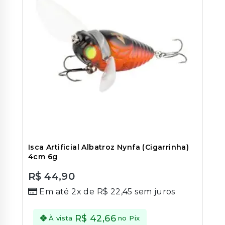
Isca Artificial Albatroz Nynfa (Cigarrinha)
4cm 6g
R$
44,90
0
Em até 2x de
R$
22,45
sem juros
out
of
5
R$
42,66
À vista
no Pix