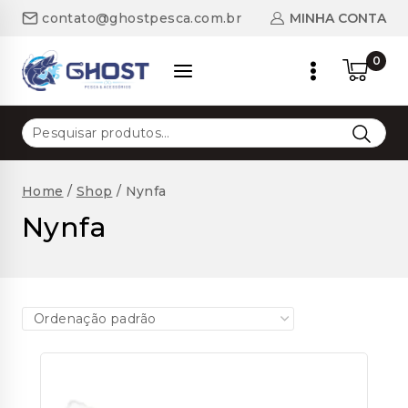
Skip
MINHA CONTA
contato@ghostpesca.com.br
to
content
0
Pesquisar
por:
Home
/
Shop
/
Nynfa
Nynfa