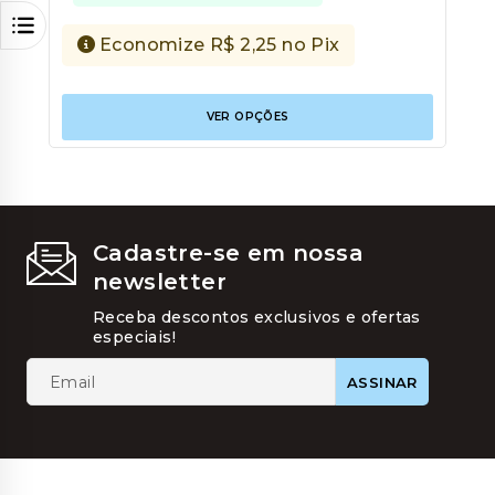
Economize
R$
2,25
no Pix
Este
VER OPÇÕES
produt
tem
várias
variant
As
opções
podem
Cadastre-se em nossa
ser
newsletter
escolhi
na
Receba descontos exclusivos e ofertas
página
especiais!
do
produt