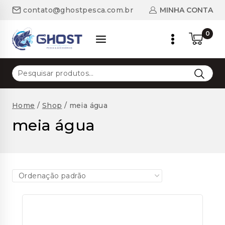
Skip
MINHA CONTA
contato@ghostpesca.com.br
to
content
0
Pesquisar
por:
Home
/
Shop
/
meia água
meia água