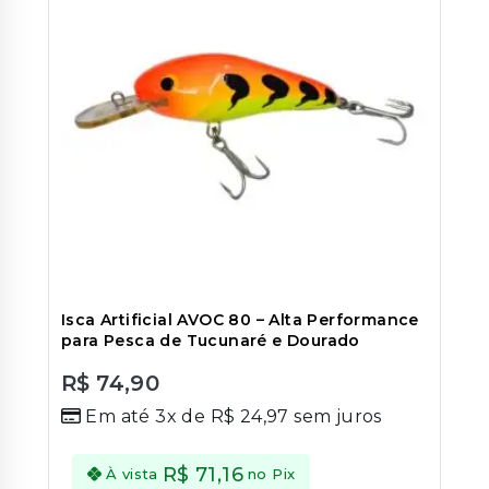
Isca Artificial AVOC 80 – Alta Performance
para Pesca de Tucunaré e Dourado
R$
74,90
0
Em até 3x de
R$
24,97
sem juros
out
of
5
R$
71,16
À vista
no Pix