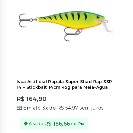
ser
escolhi
na
página
do
produt
Isca Artificial Rapala Super Shad Rap SSR-
14 – Stickbait 14cm 45g para Meia-Água
R$
164,90
0
Em até 3x de
R$
54,97
sem juros
out
of
5
R$
156,66
À vista
no Pix