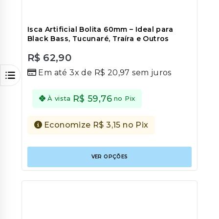
Isca Artificial Bolita 60mm – Ideal para
Black Bass, Tucunaré, Traíra e Outros
R$
62,90
0
Em até 3x de
R$
20,97
sem juros
out
of
5
R$
59,76
À vista
no Pix
Economize
R$
3,15
no Pix
Este
VER OPÇÕES
produt
tem
várias
variant
As
opções
podem