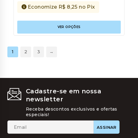
Economize
R$
8,25
no Pix
Este
VER OPÇÕES
produt
tem
várias
variant
As
1
2
3
→
opções
podem
ser
escolhi
na
página
do
Cadastre-se em nossa
produt
newsletter
Receba descontos exclusivos e ofertas
especiais!