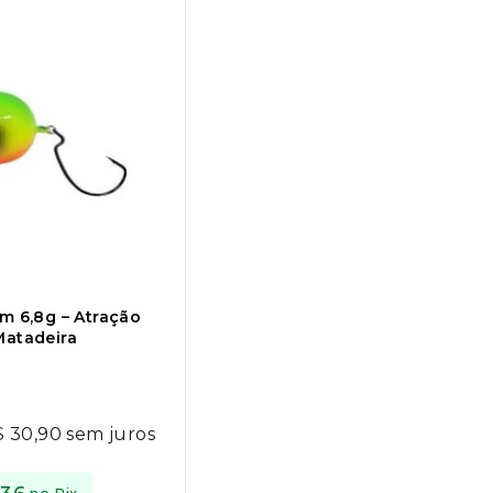
cm 6,8g – Atração
Matadeira
$
30,90
sem juros
no Pix