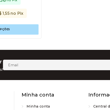
,36
$
1,55
no Pix
Este
OPÇÕES
produto
tem
várias
variantes.
As
opções
podem
r
ser
escolhidas
s!
na
página
do
produto
Minha conta
Informa
Minha conta
Central 