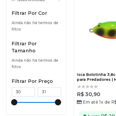
Filtrar Por Cor
Ainda não há termos de
filtro
Filtrar Por
Tamanho
Ainda não há termos de
filtro
Isca Bolotinha 3,8
para Predadores | 
Filtrar Por Preço
0
R$
30,90
out
Em até 1x de
R
of
5
À vista