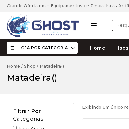
Skip
Grande Oferta em – Equipamentos de Pesca, Iscas Artifi
to
content
Pesquis
por:
LOJA POR CATEGORIA
Home
Isca
Home
/
Shop
/
Matadeira()
Matadeira()
Exibindo um único re
Filtrar Por
Categorias
Iscas Artificiais