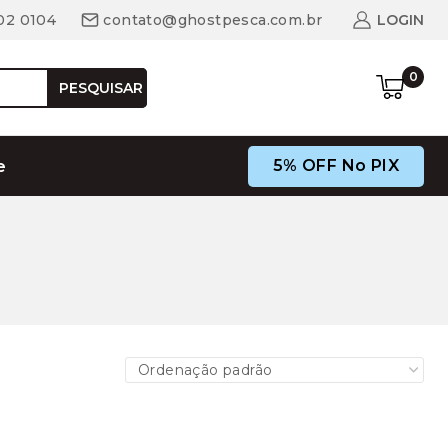
02 0104
contato@ghostpesca.com.br
LOGIN
0
PESQUISAR
5% OFF No PIX
e