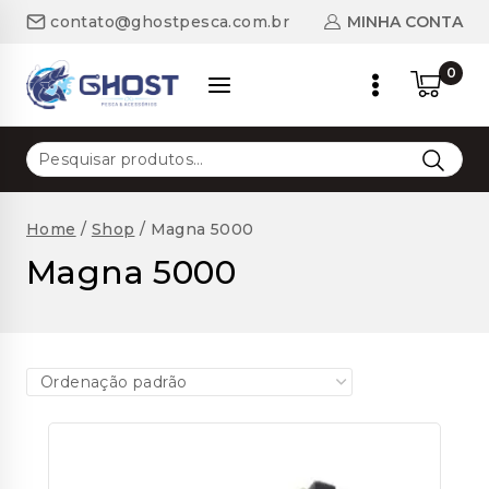
Skip
MINHA CONTA
contato@ghostpesca.com.br
to
content
0
Pesquisar
por:
Home
/
Shop
/
Magna 5000
Magna 5000