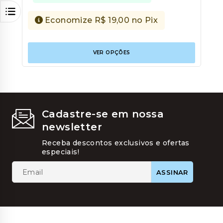
Economize
R$
19,00
no Pix
Este
VER OPÇÕES
produt
tem
várias
variant
As
opções
podem
Cadastre-se em nossa
ser
newsletter
escolhi
na
Receba descontos exclusivos e ofertas
página
especiais!
do
produt