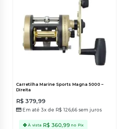
Carretilha Marine Sports Magna 5000 –
Direita
R$
379,99
0
Em até 3x de
R$
126,66
sem juros
out
of
5
R$
360,99
À vista
no Pix