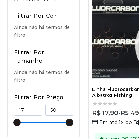
Filtrar Por Cor
Ainda não há termos de
filtro
Filtrar Por
Tamanho
Ainda não há termos de
filtro
Linha Fluorocarbo
Albatroz Fishing
Filtrar Por Preço
0
R$
17,90
-
R$
49
out
Em até 1x de
R
of
5
À vista