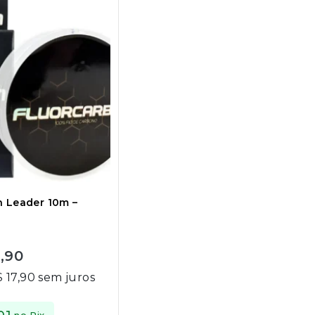
n Leader 10m –
,90
$
17,90
sem juros
no Pix