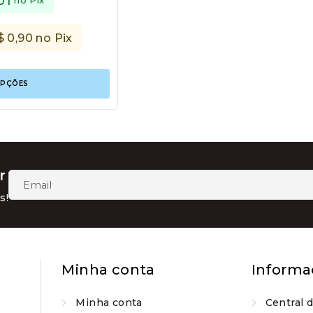
01
$
0,90
no Pix
Este
OPÇÕES
produto
tem
várias
variantes.
As
opções
podem
r
ser
escolhidas
s!
na
página
do
produto
Minha conta
Informa
Minha conta
Central 