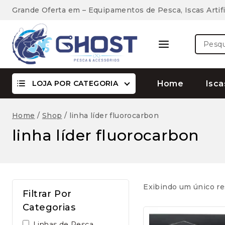
Skip
Grande Oferta em – Equipamentos de Pesca, Iscas Artifi
to
content
Pesquis
por:
LOJA POR CATEGORIA
Home
Isca
Home
/
Shop
/
linha líder fluorocarbon
linha líder fluorocarbon
Exibindo um único re
Filtrar Por
Categorias
Linhas de Pesca