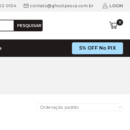
02 0104
contato@ghostpesca.com.br
LOGIN
0
PESQUISAR
5% OFF No PIX
e