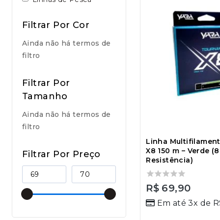
Filtrar Por Cor
Ainda não há termos de
filtro
Filtrar Por
Tamanho
Ainda não há termos de
filtro
Linha Multifilamen
X8 150 m – Verde (8
Filtrar Por Preço
Resistência)
0
R$
69,90
out
Em até 3x de
R
of
5