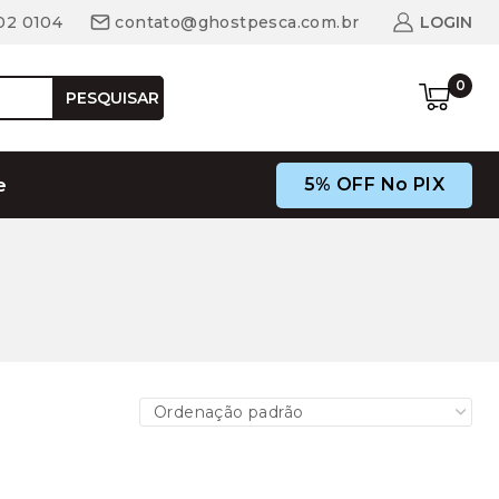
02 0104
contato@ghostpesca.com.br
LOGIN
0
PESQUISAR
5% OFF No PIX
e