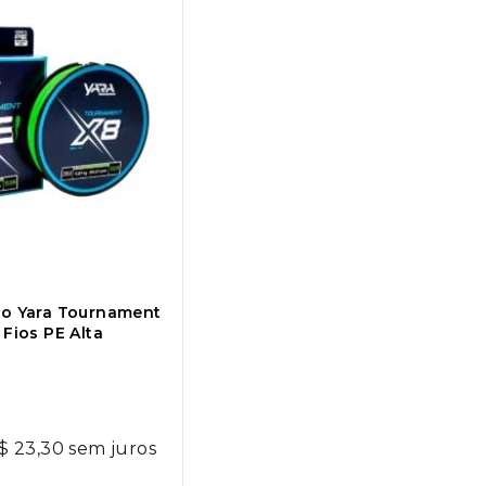
to Yara Tournament
 Fios PE Alta
$
23,30
sem juros