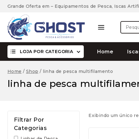
Skip
Grande Oferta em – Equipamentos de Pesca, Iscas Artifi
to
content
Pesquis
por:
LOJA POR CATEGORIA
Home
Isca
Home
/
Shop
/
linha de pesca multifilamento
linha de pesca multifilame
Exibindo um único re
Filtrar Por
Categorias
Linhas de Pesca