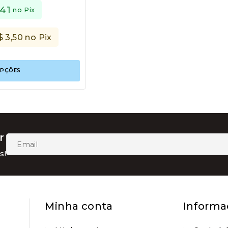
,41
no Pix
$
3,50
no Pix
Este
OPÇÕES
produto
tem
várias
variantes.
As
opções
podem
r
ser
escolhidas
s!
na
página
do
produto
Minha conta
Informa