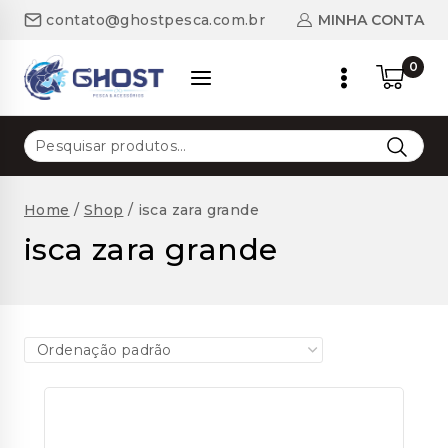
Skip
MINHA CONTA
contato@ghostpesca.com.br
to
content
0
Pesquisar
por:
Home
/
Shop
/
isca zara grande
isca zara grande