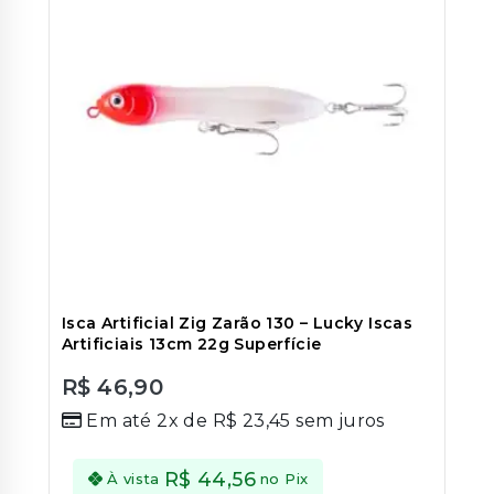
Isca Artificial Zig Zarão 130 – Lucky Iscas
Artificiais 13cm 22g Superfície
R$
46,90
0
Em até 2x de
R$
23,45
sem juros
out
of
5
R$
44,56
À vista
no Pix