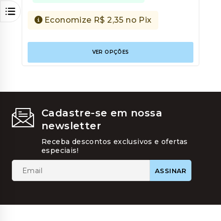
Economize
R$
2,35
no Pix
Este
VER OPÇÕES
produt
tem
várias
variant
As
opções
podem
Cadastre-se em nossa
ser
newsletter
escolhi
na
Receba descontos exclusivos e ofertas
página
especiais!
do
produt