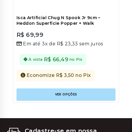
Isca Artificial Chug N Spook Jr 9cm –
Heddon Superfície Popper + Walk
R$
69,99
0
Em até 3x de
R$
23,33
sem juros
out
of
5
R$
66,49
À vista
no Pix
Economize
R$
3,50
no Pix
Este
VER OPÇÕES
produt
tem
várias
variant
As
opções
podem
Cadastre-se em nossa