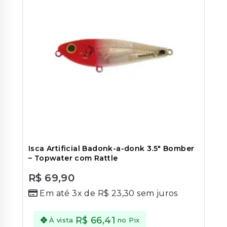
Isca Artificial Badonk-a-donk 3.5″ Bomber
– Topwater com Rattle
R$
69,90
0
Em até 3x de
R$
23,30
sem juros
out
of
5
R$
66,41
À vista
no Pix