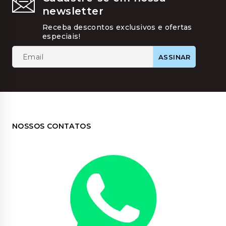
ser
newsletter
escolhi
na
Receba descontos exclusivos e ofertas
página
especiais!
do
produt
NOSSOS CONTATOS