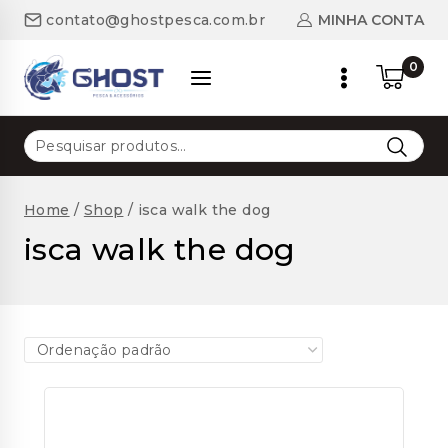
Skip
MINHA CONTA
contato@ghostpesca.com.br
to
content
0
Pesquisar
por:
Home
/
Shop
/
isca walk the dog
isca walk the dog