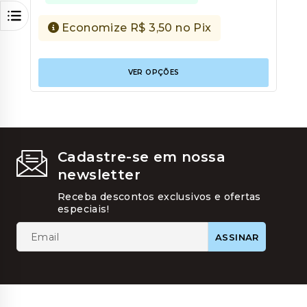
Economize
R$
3,50
no Pix
Este
VER OPÇÕES
produt
tem
várias
variant
As
opções
podem
Cadastre-se em nossa
ser
newsletter
escolhi
na
Receba descontos exclusivos e ofertas
página
especiais!
do
produt