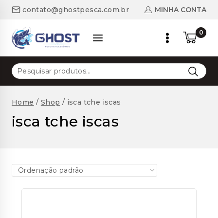
Skip
MINHA CONTA
contato@ghostpesca.com.br
to
content
0
Pesquisar
por:
Home
/
Shop
/
isca tche iscas
isca tche iscas