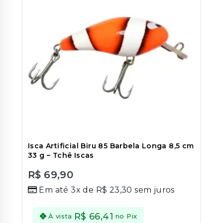
Isca Artificial Biru 85 Barbela Longa 8,5 cm
33 g – Tchê Iscas
R$
69,90
0
Em até 3x de
R$
23,30
sem juros
out
of
5
R$
66,41
À vista
no Pix