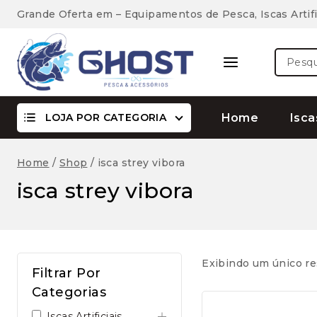
Skip
Grande Oferta em – Equipamentos de Pesca, Iscas Artifi
to
content
Pesquis
por:
LOJA POR CATEGORIA
Home
Isca
Home
/
Shop
/
isca strey vibora
isca strey vibora
Exibindo um único re
Filtrar Por
Categorias
Iscas Artificiais