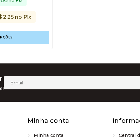
,66
$
2,25
no Pix
Este
OPÇÕES
produto
tem
várias
variantes.
As
opções
podem
r
ser
escolhidas
s!
na
página
do
produto
Minha conta
Informa
Minha conta
Central 