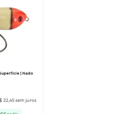
 Superfície | Nado
$
22,45
sem juros
no Pix