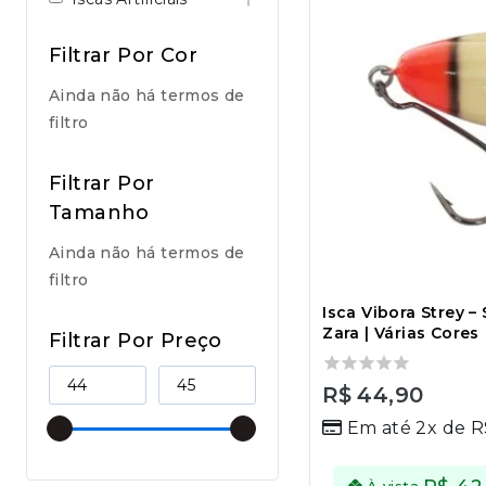
Filtrar Por Cor
Ainda não há termos de
filtro
Filtrar Por
Tamanho
Ainda não há termos de
filtro
Isca Vibora Strey –
Zara | Várias Cores
Filtrar Por Preço
0
R$
44,90
out
Em até 2x de
R
of
5
À vista