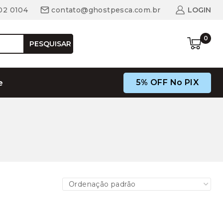
02 0104
contato@ghostpesca.com.br
LOGIN
0
PESQUISAR
5% OFF No PIX
e