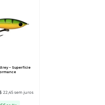
trey – Superfície
rformance
$
22,45
sem juros
no Pix