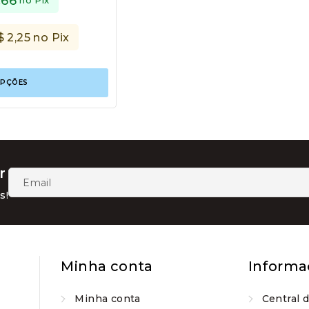
,66
$
2,25
no Pix
Este
OPÇÕES
produto
tem
várias
variantes.
As
opções
podem
r
ser
escolhidas
s!
na
página
do
produto
Minha conta
Informa
Minha conta
Central 