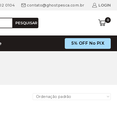
02 0104
contato@ghostpesca.com.br
LOGIN
0
PESQUISAR
5% OFF No PIX
e