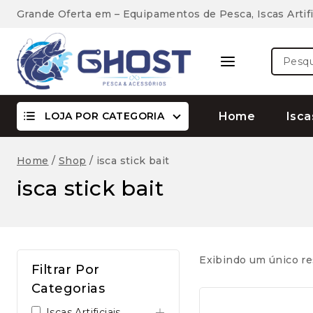
Skip
Grande Oferta em – Equipamentos de Pesca, Iscas Artifi
to
content
Pesquis
por:
LOJA POR CATEGORIA
Home
Isca
Home
/
Shop
/
isca stick bait
isca stick bait
Exibindo um único re
Filtrar Por
Categorias
Iscas Artificiais