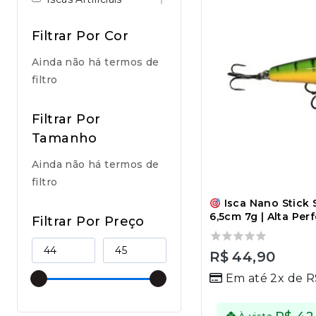
Filtrar Por Cor
Ainda não há termos de
filtro
Filtrar Por
Tamanho
Ainda não há termos de
filtro
Isca Nano Stick S
6,5cm 7g | Alta Pe
Filtrar Por Preço
0
R$
44,90
out
Em até 2x de
R
of
5
À vista