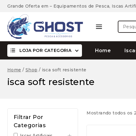
Skip
Grande Oferta em – Equipamentos de Pesca, Iscas Artifi
to
content
Pesquis
por:
LOJA POR CATEGORIA
Home
Isca
Home
/
Shop
/
isca soft resistente
isca soft resistente
Mostrando todos os 2
Filtrar Por
Categorias
Iscas Artificiais