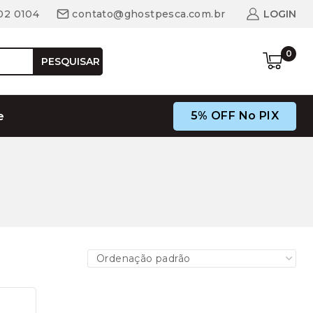
02 0104
contato@ghostpesca.com.br
LOGIN
0
PESQUISAR
5% OFF No PIX
e