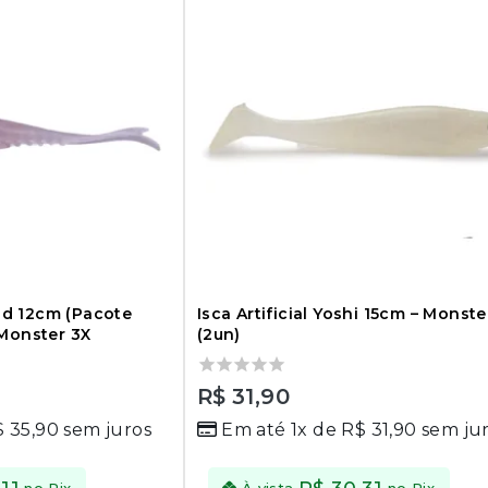
had 12cm (Pacote
Isca Artificial Yoshi 15cm – Monste
Monster 3X
(2un)
0
R$
31,90
out
$
35,90
sem juros
Em até 1x de
R$
31,90
sem ju
of
5
no Pix
À vista
no Pix