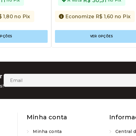
11
R$
30,31
$
1,80
no Pix
Economize
R$
1,60
no Pix
Este
OPÇÕES
VER OPÇÕES
produto
tem
várias
variantes.
As
opções
podem
r
ser
escolhidas
s!
na
página
do
produto
Minha conta
Informa
Minha conta
Central 