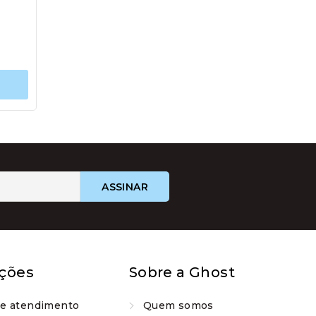
Este
produto
tem
várias
variantes.
As
opções
podem
ser
escolhidas
na
página
do
produto
ções
Sobre a Ghost
de atendimento
Quem somos