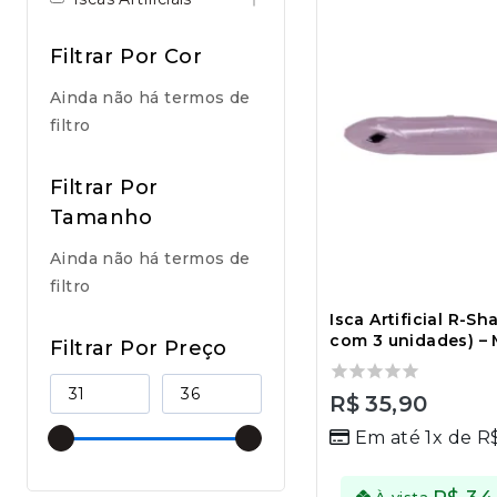
Filtrar Por Cor
Ainda não há termos de
filtro
Filtrar Por
Tamanho
Ainda não há termos de
filtro
Isca Artificial R-S
com 3 unidades) – 
Filtrar Por Preço
0
R$
35,90
out
Em até 1x de
R
of
5
À vista