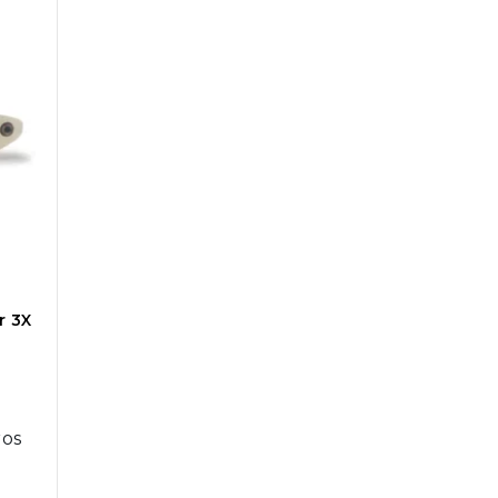
r 3X
ros