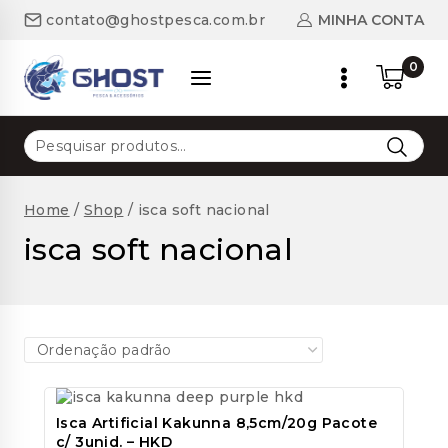
Skip
MINHA CONTA
contato@ghostpesca.com.br
to
content
0
Pesquisar
por:
Home
/
Shop
/
isca soft nacional
isca soft nacional
Isca Artificial Kakunna 8,5cm/20g Pacote
c/ 3unid. – HKD