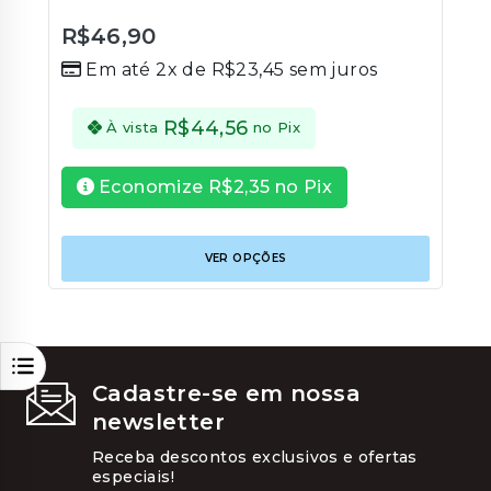
R$
46,90
0
Em até 2x de
R$
23,45
sem juros
out
of
5
R$
44,56
À vista
no Pix
Economize
R$
2,35
no Pix
Este
VER OPÇÕES
produt
tem
várias
variant
As
opções
podem
Cadastre-se em nossa
ser
newsletter
escolhi
na
Receba descontos exclusivos e ofertas
página
especiais!
do