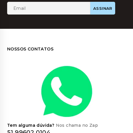
produt
NOSSOS CONTATOS
Tem alguma dúvida?
Nos chama no Zap
51 99602 0104