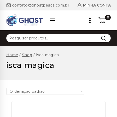
Skip
MINHA CONTA
contato@ghostpesca.com.br
to
content
0
Pesquisar
por:
Home
/
Shop
/
isca magica
isca magica