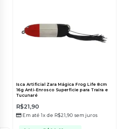
Isca Artificial Zara Mágica Frog Life 8cm
16g Anti-Enrosco Superfície para Traíra e
Tucunaré
R$
21,90
0
Em até 1x de
R$
21,90
sem juros
out
of
5