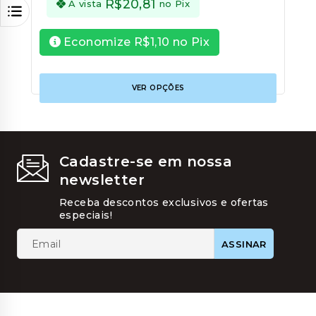
R$
20,81
À vista
no Pix
Economize
R$
1,10
no Pix
Este
VER OPÇÕES
produt
tem
várias
variant
As
opções
Cadastre-se em nossa
podem
newsletter
ser
escolhi
Receba descontos exclusivos e ofertas
na
especiais!
página
do
produt