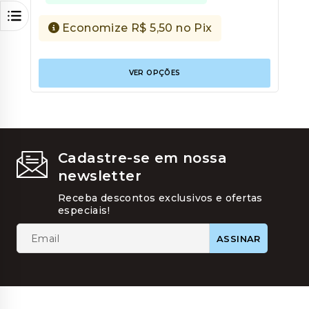
Economize
R$
5,50
no Pix
Este
VER OPÇÕES
produt
tem
várias
variant
As
opções
podem
Cadastre-se em nossa
ser
newsletter
escolhi
na
Receba descontos exclusivos e ofertas
página
especiais!
do
produt