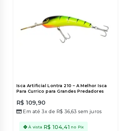
Isca Artificial Lontra 210 – A Melhor Isca
Para Currico para Grandes Predadores
R$
109,90
0
Em até 3x de
R$
36,63
sem juros
out
of
5
R$
104,41
À vista
no Pix