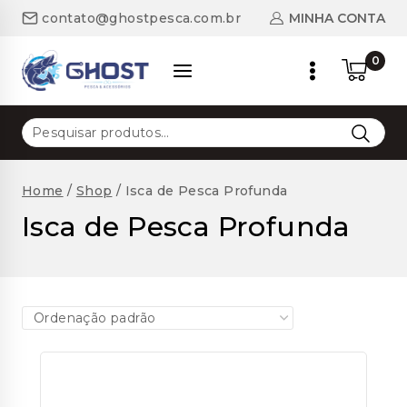
Skip
MINHA CONTA
contato@ghostpesca.com.br
to
content
0
Pesquisar
por:
Home
/
Shop
/
Isca de Pesca Profunda
Isca de Pesca Profunda