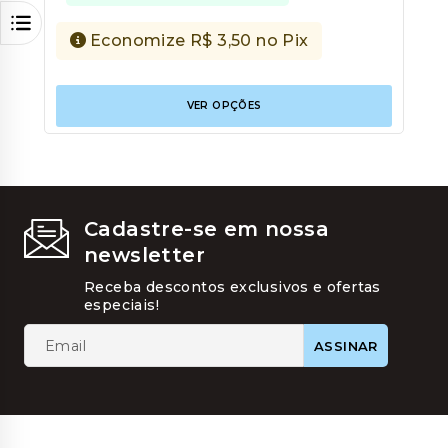
Economize
R$
3,50
no Pix
Este
VER OPÇÕES
produt
tem
várias
variant
As
opções
podem
Cadastre-se em nossa
ser
newsletter
escolhi
na
Receba descontos exclusivos e ofertas
página
especiais!
do
produt