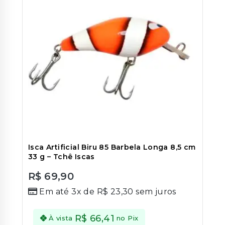
Isca Artificial Biru 85 Barbela Longa 8,5 cm
33 g – Tchê Iscas
R$
69,90
0
Em até 3x de
R$
23,30
sem juros
out
of
5
R$
66,41
À vista
no Pix