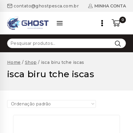
Skip
MINHA CONTA
contato@ghostpesca.com.br
to
content
0
Pesquisar
por:
Home
/
Shop
/
isca biru tche iscas
isca biru tche iscas