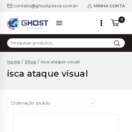
Skip
MINHA CONTA
contato@ghostpesca.com.br
to
content
0
Pesquisar
por:
Home
/
Shop
/
isca ataque visual
isca ataque visual