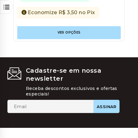
Economize
R$
3,50
no Pix
Este
VER OPÇÕES
produt
tem
várias
variant
As
opções
podem
Cadastre-se em nossa
ser
newsletter
escolhi
na
Receba descontos exclusivos e ofertas
página
especiais!
do
produt