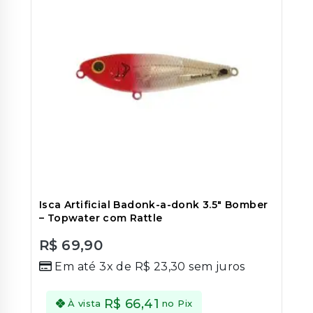
Isca Artificial Badonk-a-donk 3.5″ Bomber
– Topwater com Rattle
R$
69,90
0
Em até 3x de
R$
23,30
sem juros
out
of
5
R$
66,41
À vista
no Pix