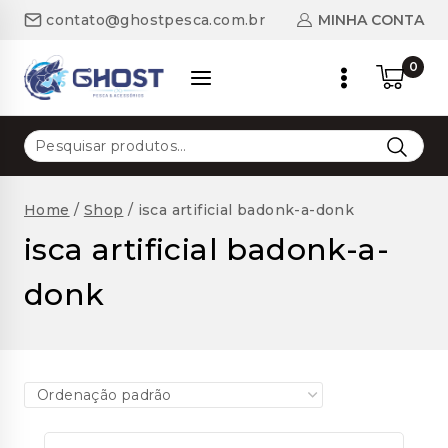
Skip
MINHA CONTA
contato@ghostpesca.com.br
to
content
0
Pesquisar
por:
Home
/
Shop
/
isca artificial badonk-a-donk
isca artificial badonk-a-
donk