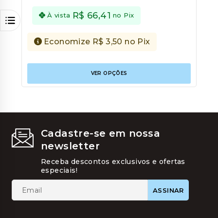
5
R$
66,41
À vista
no Pix
Economize
R$
3,50
no Pix
Este
VER OPÇÕES
produt
tem
várias
variant
As
opções
podem
Cadastre-se em nossa
ser
newsletter
escolhi
na
Receba descontos exclusivos e ofertas
página
especiais!
do
produt