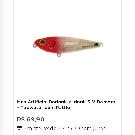
Isca Artificial Badonk-a-donk 3.5″ Bomber
– Topwater com Rattle
R$
69,90
0
Em até 3x de
R$
23,30
sem juros
out
of