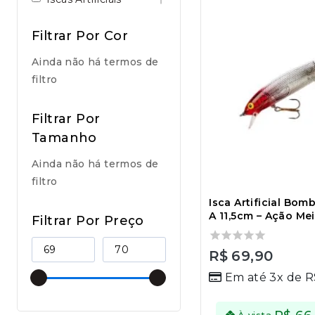
Filtrar Por Cor
Ainda não há termos de
filtro
Filtrar Por
Tamanho
Ainda não há termos de
filtro
Isca Artificial Bom
A 11,5cm – Ação Me
Filtrar Por Preço
0
R$
69,90
out
Em até 3x de
R
of
5
À vista