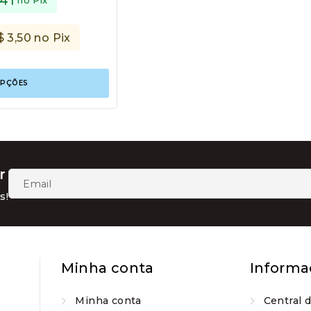
,41
$
3,50
no Pix
Este
OPÇÕES
produto
tem
várias
variantes.
As
opções
podem
r
ser
escolhidas
s!
na
página
do
produto
Minha conta
Informa
Minha conta
Central 