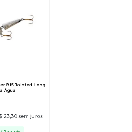
ber B15 Jointed Long
ia Água
$
23,30
sem juros
no Pix