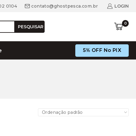
02 0104
contato@ghostpesca.com.br
LOGIN
0
PESQUISAR
5% OFF No PIX
e