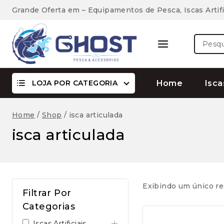
Skip
Grande Oferta em – Equipamentos de Pesca, Iscas Artifi
to
content
Pesquis
por:
LOJA POR CATEGORIA
Home
Isca
Home
/
Shop
/
isca articulada
isca articulada
Exibindo um único re
Filtrar Por
Categorias
Iscas Artificiais