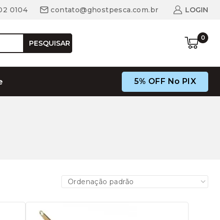
02 0104
contato@ghostpesca.com.br
LOGIN
0
PESQUISAR
5% OFF No PIX
e