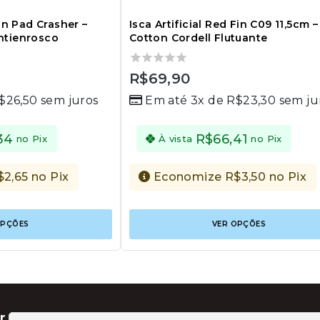
pin Pad Crasher –
Isca Artificial Red Fin C09 11,5cm –
ntienrosco
Cotton Cordell Flutuante
0
R$
69,90
out
$
26,50
sem juros
Em até 3x de
R$
23,30
sem ju
of
5
34
R$
66,41
no Pix
À vista
no Pix
$
2,65
no Pix
Economize
R$
3,50
no Pix
Este
OPÇÕES
VER OPÇÕES
produto
tem
várias
variantes.
As
opções
podem
r
ser