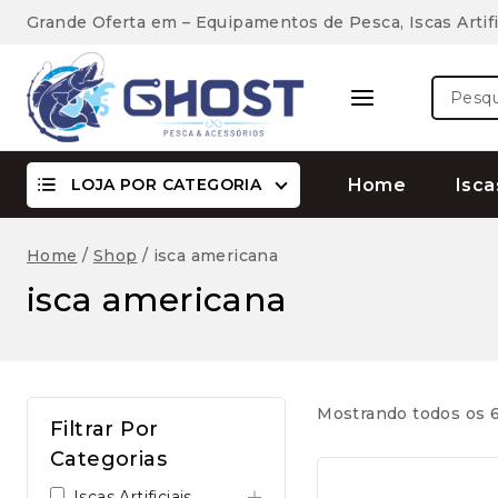
Skip
Grande Oferta em – Equipamentos de Pesca, Iscas Artifi
to
content
Pesquis
por:
LOJA POR CATEGORIA
Home
Isca
Home
/
Shop
/
isca americana
isca americana
Mostrando todos os 6
Filtrar Por
Categorias
Iscas Artificiais