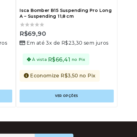
Isca Bomber B15 Suspending Pro Long
A – Suspending 11,8 cm
0
R$
69,90
out
ros
Em até 3x de
R$
23,30
sem juros
of
5
R$
66,41
À vista
no Pix
Economize
R$
3,50
no Pix
Este
Este
VER OPÇÕES
produto
produto
tem
tem
várias
várias
variantes.
variantes.
As
As
opções
opções
podem
podem
ser
ser