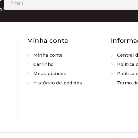
escolhidas
s!
na
página
do
produto
Minha conta
Informa
Minha conta
Central 
Carrinho
Política 
Meus pedidos
Política 
Histórico de pedidos
Termo d