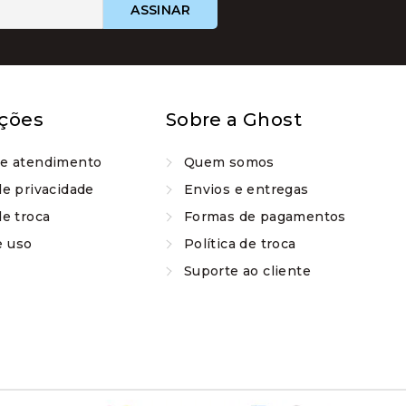
escolhidas
escolhida
na
na
página
página
do
do
produto
produto
ções
Sobre a Ghost
de atendimento
Quem somos
de privacidade
Envios e entregas
de troca
Formas de pagamentos
e uso
Política de troca
Suporte ao cliente