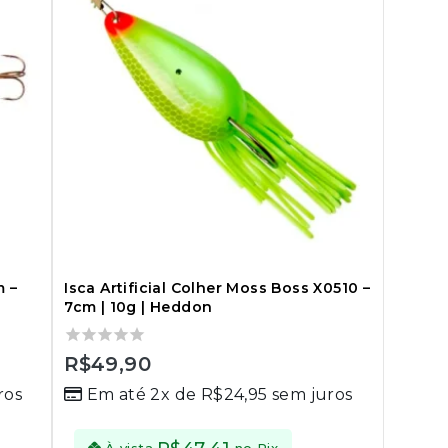
m –
Isca Artificial Colher Moss Boss X0510 –
7cm | 10g | Heddon
0
R$
49,90
out
ros
Em até 2x de
R$
24,95
sem juros
of
5
À vista
no Pix