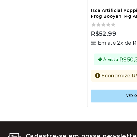
Isca Artificial Pop
Frog Booyah 14g A
0
R$
52,99
out
Em até 2x de
R
of
5
R$
50,
À vista
Economize
R
VER 
Cadastre-se em nossa newslette