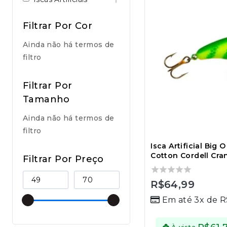
Filtrar Por Cor
Ainda não há termos de
filtro
Filtrar Por
Tamanho
Ainda não há termos de
filtro
Isca Artificial Big 
Cotton Cordell Cra
Filtrar Por Preço
0
R$
64,99
out
Em até 3x de
R
of
5
À vista