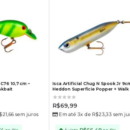
O C76 10,7 cm –
Isca Artificial Chug N Spook Jr 9c
nkbait
Heddon Superfície Popper + Walk
0
R$
69,99
out
$
21,66
sem juros
Em até 3x de
R$
23,33
sem ju
of
5
no Pix
À vista
no Pix