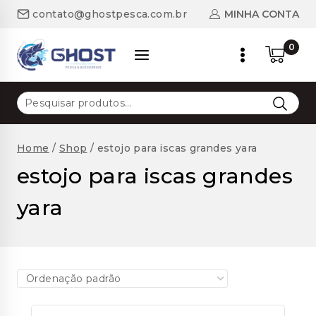
Skip
MINHA CONTA
contato@ghostpesca.com.br
to
content
0
Pesquisar
por:
Home
/
Shop
/
estojo para iscas grandes yara
estojo para iscas grandes
yara