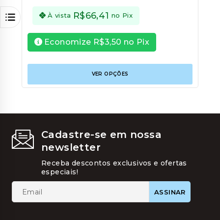
5
R$
66,41
À vista
no Pix
Economize
R$
3,50
no Pix
Este
VER OPÇÕES
produt
tem
várias
variant
As
opções
podem
Cadastre-se em nossa
ser
newsletter
escolhi
na
Receba descontos exclusivos e ofertas
página
especiais!
do
produt