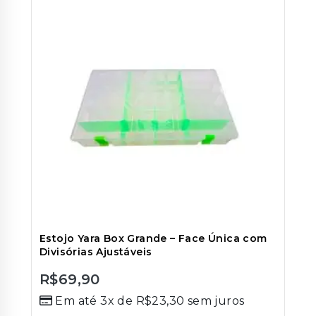
Estojo Yara Box Grande – Face Única com
Divisórias Ajustáveis
R$
69,90
0
Em até 3x de
R$
23,30
sem juros
out
of