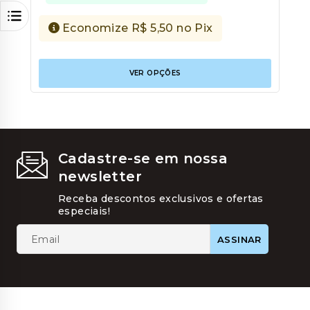
Economize
R$
5,50
no Pix
Este
VER OPÇÕES
produt
tem
várias
variant
As
opções
podem
Cadastre-se em nossa
ser
newsletter
escolhi
na
Receba descontos exclusivos e ofertas
página
especiais!
do
produt