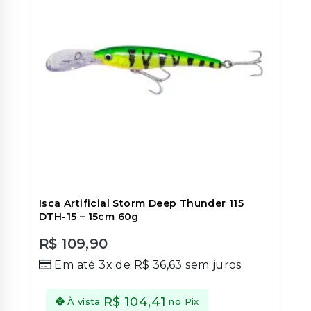
Isca Artificial Storm Deep Thunder 115
DTH-15 – 15cm 60g
R$
109,90
0
Em até 3x de
R$
36,63
sem juros
out
of
5
R$
104,41
À vista
no Pix