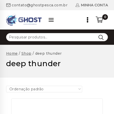
Skip
MINHA CONTA
contato@ghostpesca.com.br
to
content
0
Pesquisar
por:
Home
/
Shop
/
deep thunder
deep thunder