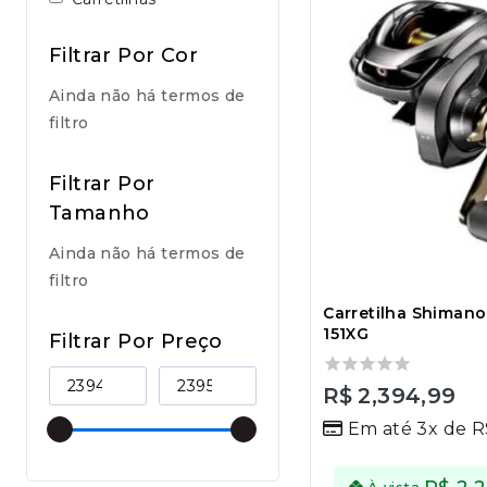
Filtrar Por Cor
Ainda não há termos de
filtro
Filtrar Por
Tamanho
Ainda não há termos de
filtro
Carretilha Shimano
151XG
Filtrar Por Preço
0
R$
2,394,99
out
Em até 3x de
R
of
5
À vista