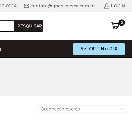
02 0104
contato@ghostpesca.com.br
LOGIN
0
PESQUISAR
5% OFF No PIX
e