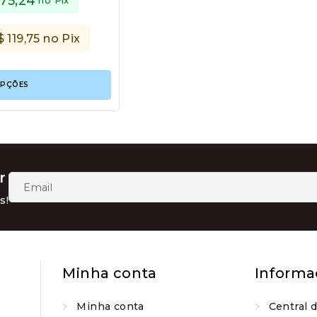
275,24
$
119,75
no Pix
Este
OPÇÕES
produto
tem
várias
variantes.
As
opções
podem
r
ser
escolhidas
s!
na
página
do
produto
Minha conta
Informa
Minha conta
Central 