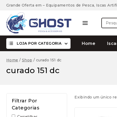
Skip
Grande Oferta em – Equipamentos de Pesca, Iscas Artifi
to
content
Pesquis
por:
LOJA POR CATEGORIA
Home
Isca
Home
/
Shop
/
curado 151 dc
curado 151 dc
Exibindo um único re
Filtrar Por
Categorias
Carretilhas