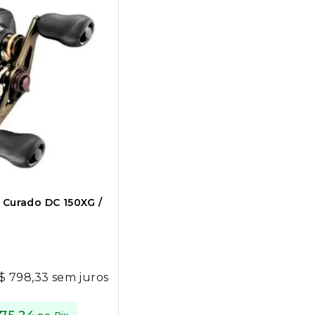
 Curado DC 150XG /
$
798,33
sem juros
no Pix