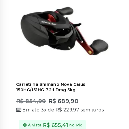
Carretilha Shimano Nova Caius
150HG/151HG 7.2:1 Drag 5kg
R$
854,99
R$
689,90
0
Em até 3x de
R$
229,97
sem juros
out
of
5
R$
655,41
À vista
no Pix