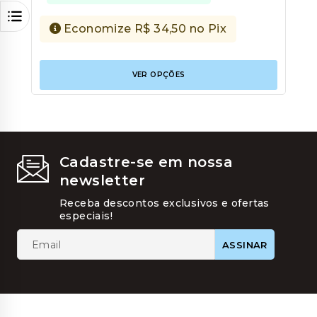
Economize
R$
34,50
no Pix
Este
VER OPÇÕES
produt
tem
várias
variant
As
opções
podem
Cadastre-se em nossa
ser
newsletter
escolhi
na
Receba descontos exclusivos e ofertas
página
especiais!
do
produt