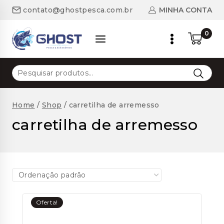
Skip
MINHA CONTA
contato@ghostpesca.com.br
to
content
0
Pesquisar
por:
Home
/
Shop
/
carretilha de arremesso
carretilha de arremesso
Oferta!