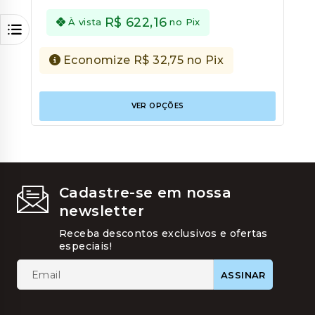
5
R$
622,16
À vista
no Pix
Economize
R$
32,75
no Pix
Este
VER OPÇÕES
produt
tem
várias
variant
As
opções
podem
Cadastre-se em nossa
ser
newsletter
escolhi
na
Receba descontos exclusivos e ofertas
página
especiais!
do
produt