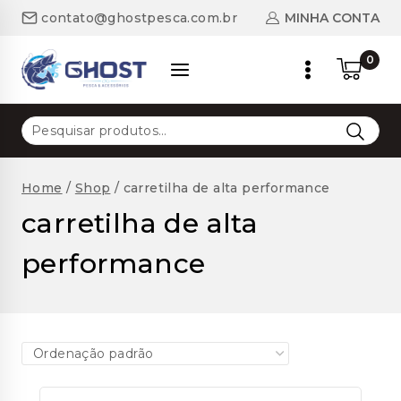
Skip
MINHA CONTA
contato@ghostpesca.com.br
to
content
0
Pesquisar
por:
Home
/
Shop
/
carretilha de alta performance
carretilha de alta
performance