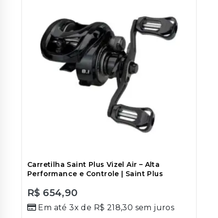
Carretilha Saint Plus Vizel Air – Alta
Performance e Controle | Saint Plus
R$
654,90
0
Em até 3x de
R$
218,30
sem juros
out
of