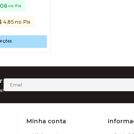
,06
no Pix
$
4,85
no Pix
Este
OPÇÕES
produto
tem
várias
variantes.
As
opções
podem
r
ser
escolhidas
s!
na
página
do
produto
Minha conta
Informa