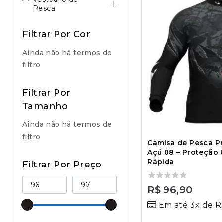
Pesca
Filtrar Por Cor
Ainda não há termos de
filtro
Filtrar Por
Tamanho
Ainda não há termos de
filtro
Camisa de Pesca P
Açú 08 – Proteção
Rápida
Filtrar Por Preço
0
R$
96,90
out
Em até 3x de
R
of
5