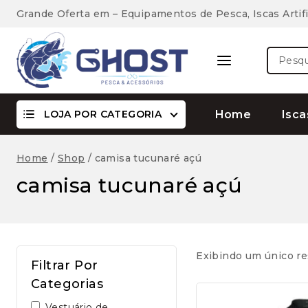
Skip
Grande Oferta em – Equipamentos de Pesca, Iscas Artifi
to
content
Pesquis
por:
LOJA POR CATEGORIA
Home
Isca
Home
/
Shop
/
camisa tucunaré açú
camisa tucunaré açú
Exibindo um único re
Filtrar Por
Categorias
Vestuário de