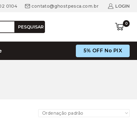
02 0104
contato@ghostpesca.com.br
LOGIN
0
PESQUISAR
5% OFF No PIX
e