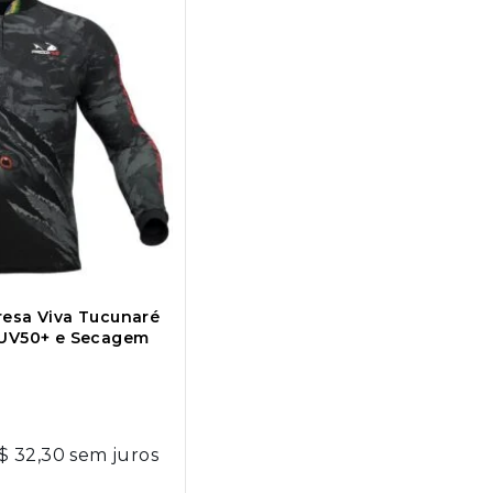
resa Viva Tucunaré
 UV50+ e Secagem
$
32,30
sem juros