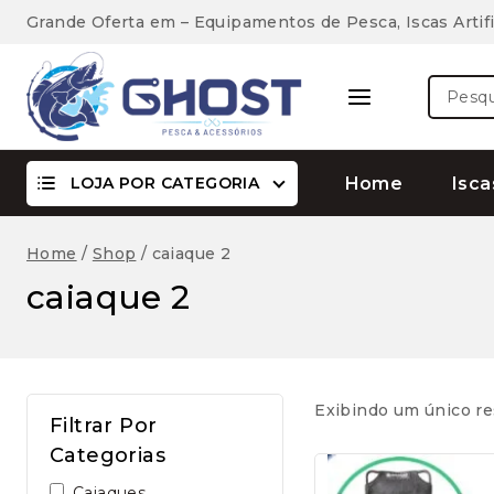
Skip
Grande Oferta em – Equipamentos de Pesca, Iscas Artifi
to
content
Pesquis
por:
LOJA POR CATEGORIA
Home
Isca
Home
/
Shop
/
caiaque 2
caiaque 2
Exibindo um único re
Filtrar Por
Categorias
Caiaques