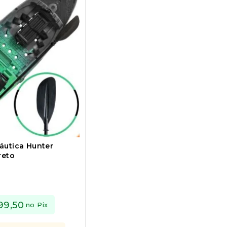
áutica Hunter
reto
99,50
no Pix