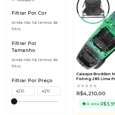
Filtrar Por Cor
Ainda não há termos de
filtro
Filtrar Por
Tamanho
Ainda não há termos de
filtro
Caiaque Brudden N
Fishing 285 Lima P
Filtrar Por Preço
0
R$
4,210,00
out
of
R$
3,9
À vista
5