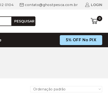
02 0104
contato@ghostpesca.com.br
LOGIN
0
PESQUISAR
5% OFF No PIX
e