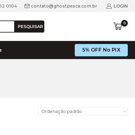
02 0104
contato@ghostpesca.com.br
LOGIN
0
PESQUISAR
5% OFF No PIX
e