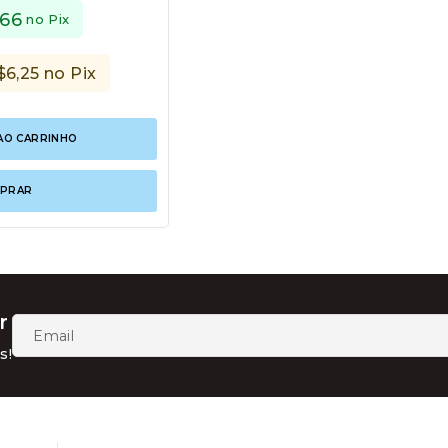
,66
no Pix
$
6,25
no Pix
AO CARRINHO
PRAR
r
s!