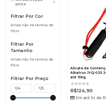
pesca
Filtrar Por Cor
Ainda não há termos de
filtro
Filtrar Por
Tamanho
Ainda não há termos de
filtro
Alicate de Contenç
Albatroz JYQ-025 
até 15Kg
Filtrar Por Preço
0
R$
124,90
out
Em até 3x de
R
of
5