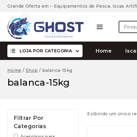
Skip
Grande Oferta em – Equipamentos de Pesca, Iscas Artifi
to
content
Pesquis
por:
LOJA POR CATEGORIA
Home
Isca
Home
/
Shop
/
balanca-15kg
balanca-15kg
Exibindo um único re
Filtrar Por
Categorias
Acessórios para