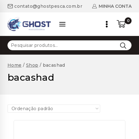
Skip
MINHA CONTA
contato@ghostpesca.com.br
to
content
0
Pesquisar
por:
Home
/
Shop
/
bacashad
bacashad