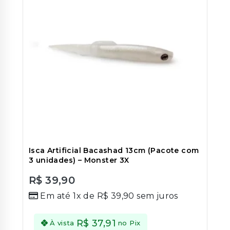
Isca Artificial Bacashad 13cm (Pacote com
3 unidades) – Monster 3X
R$
39,90
0
Em até 1x de
R$
39,90
sem juros
out
of
5
R$
37,91
À vista
no Pix