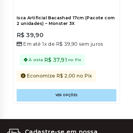
Isca Artificial Bacashad 17cm (Pacote com
2 unidades) – Monster 3X
R$
39,90
0
Em até 1x de
R$
39,90
sem juros
out
of
5
R$
37,91
À vista
no Pix
Economize
R$
2,00
no Pix
Este
VER OPÇÕES
produt
tem
várias
variant
As
opções
podem
Cadastre-se em nossa