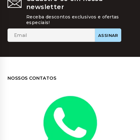
ser
newsletter
escolhi
na
Receba descontos exclusivos e ofertas
página
especiais!
do
produt
NOSSOS CONTATOS