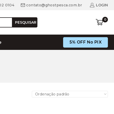
02 0104
contato@ghostpesca.com.br
LOGIN
0
PESQUISAR
5% OFF No PIX
e