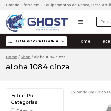
Skip
Grande Oferta em – Equipamentos de Pesca, Iscas Artifi
to
content
Pesquis
por:
LOJA POR CATEGORIA
Home
Isca
Home
/
Shop
/
alpha 1084 cinza
alpha 1084 cinza
Exibindo um único re
Filtrar Por
Categorias
Caiaques