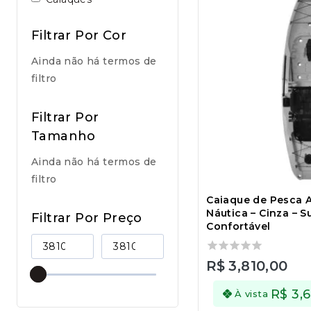
Filtrar Por Cor
Ainda não há termos de
filtro
Filtrar Por
Tamanho
Ainda não há termos de
filtro
Caiaque de Pesca A
Náutica – Cinza – S
Filtrar Por Preço
Confortável
0
R$
3,810,00
out
of
R$
3,
À vista
5