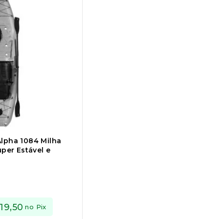
lpha 1084 Milha
uper Estável e
619,50
no Pix