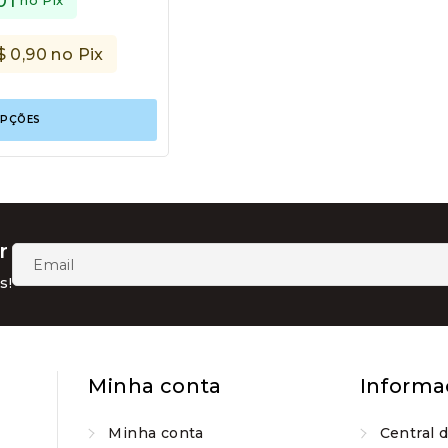
01
$
0,90
no Pix
Este
OPÇÕES
produto
tem
várias
variantes.
As
opções
podem
r
ser
escolhidas
s!
na
página
do
produto
Minha conta
Informa
Minha conta
Central 