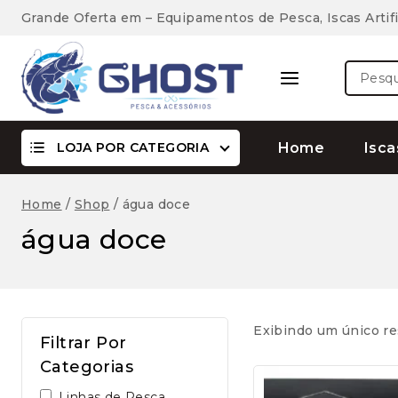
Skip
Grande Oferta em – Equipamentos de Pesca, Iscas Artifi
to
content
Pesquis
por:
LOJA POR CATEGORIA
Home
Isca
Home
/
Shop
/
água doce
água doce
Exibindo um único re
Filtrar Por
Categorias
Linhas de Pesca