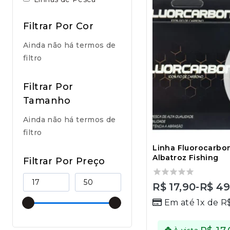
Filtrar Por Cor
Ainda não há termos de
filtro
Filtrar Por
Tamanho
Ainda não há termos de
filtro
Linha Fluorocarbo
Albatroz Fishing
Filtrar Por Preço
0
R$
17,90
-
R$
49
out
Em até 1x de
R
of
5
À vista