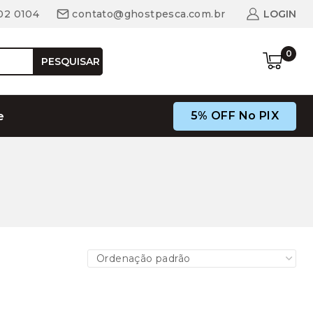
02 0104
contato@ghostpesca.com.br
LOGIN
0
PESQUISAR
5% OFF No PIX
e