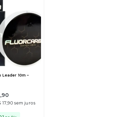
n Leader 10m –
,90
$
17,90
sem juros
no Pix