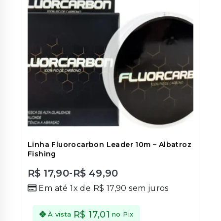
Linha Fluorocarbon Leader 10m – Albatroz
Fishing
R$
17,90
-
R$
49,90
0
Em até 1x de
R$
17,90
sem juros
out
of
5
R$
17,01
À vista
no Pix