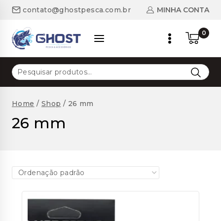
Skip
MINHA CONTA
contato@ghostpesca.com.br
to
content
0
Pesquisar
por:
Home
/
Shop
/
26 mm
26 mm