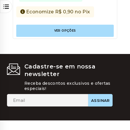
Economize
R$
0,90
no Pix
Este
VER OPÇÕES
produt
tem
várias
variant
As
opções
podem
Cadastre-se em nossa
ser
newsletter
escolhi
na
Receba descontos exclusivos e ofertas
página
especiais!
do
produt