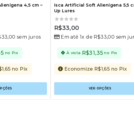
 Alienígena 4,5 cm –
Isca Artificial Soft Alienígena 5,5 
Up Lures
0
R$
33,00
out
$
33,00
sem juros
Em até 1x de
R$
33,00
sem ju
of
5
35
R$
31,35
no Pix
À vista
no Pix
$
1,65
no Pix
Economize
R$
1,65
no Pix
Este
OPÇÕES
VER OPÇÕES
produto
tem
várias
variantes.
As
opções
podem
ser
escolhidas