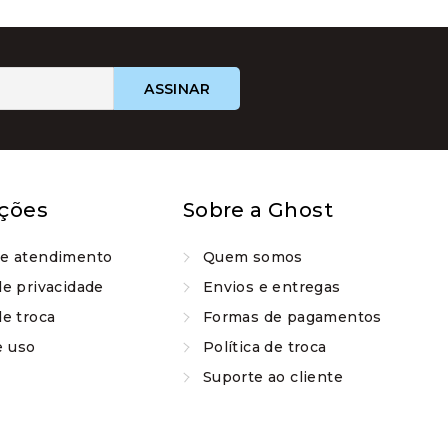
na
página
do
produto
ções
Sobre a Ghost
de atendimento
Quem somos
de privacidade
Envios e entregas
de troca
Formas de pagamentos
e uso
Política de troca
Suporte ao cliente