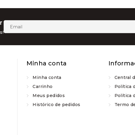
na
página
do
produto
r
s!
Minha conta
Informa
Minha conta
Central 
Carrinho
Política 
Meus pedidos
Política 
Histórico de pedidos
Termo d