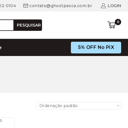
02 0104
contato@ghostpesca.com.br
LOGIN
0
PESQUISAR
5% OFF No PIX
e