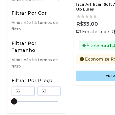
Isca Artificial Soft
Up Lures
Filtrar Por Cor
Ainda não há termos de
0
R$
33,00
out
filtro
Em até 1x de
R
of
5
Filtrar Por
R$
31,
À vista
Tamanho
Economize
R
Ainda não há termos de
filtro
VER 
Filtrar Por Preço