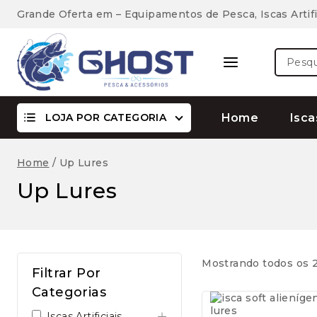
Skip
Grande Oferta em – Equipamentos de Pesca, Iscas Artifi
to
content
Pesquis
por:
LOJA POR CATEGORIA
Home
Isca
Home
/
Up Lures
Up Lures
Mostrando todos os 2
Filtrar Por
Categorias
Iscas Artificiais